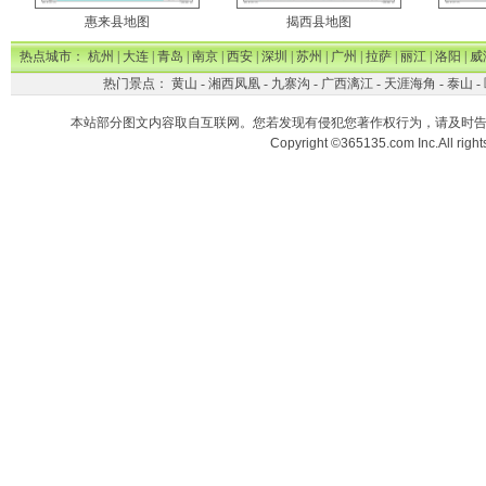
惠来县地图
揭西县地图
热点城市：
杭州
|
大连
|
青岛
|
南京
|
西安
|
深圳
|
苏州
|
广州
|
拉萨
|
丽江
|
洛阳
|
威
热门景点：
黄山
-
湘西凤凰
-
九寨沟
-
广西漓江
-
天涯海角
-
泰山
-
本站部分图文内容取自互联网。您若发现有侵犯您著作权行为，请及时
Copyright ©365135.com Inc.All ri