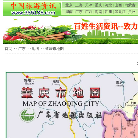
北京
|
上海
|
天津
|
重庆
|
河北
|
山西
|
内蒙古
|
湖南
|
广东
|
广西
|
海南
|
四川
|
黑龙江
|
贵州
|
首页
>>
广东
>>
地图
>> 肇庆市地图