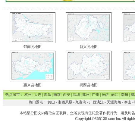
郁南县地图
新兴县地图
惠来县地图
揭西县地图
热点城市：
杭州
|
大连
|
青岛
|
南京
|
西安
|
深圳
|
苏州
|
广州
|
拉萨
|
丽江
|
洛阳
|
威
热门景点：
黄山
-
湘西凤凰
-
九寨沟
-
广西漓江
-
天涯海角
-
泰山
-
本站部分图文内容取自互联网。您若发现有侵犯您著作权行为，请及时
Copyright ©365135.com Inc.All ri