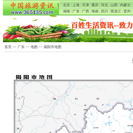
北京
|
上海
|
天津
|
重庆
|
河北
|
山西
|
内蒙古
|
湖南
|
广东
|
广西
|
海南
|
四川
|
黑龙江
|
贵州
|
首页
>>
广东
>>
地图
>> 揭阳市地图