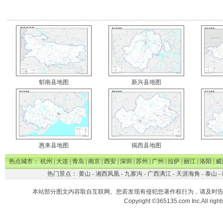
郁南县地图
新兴县地图
惠来县地图
揭西县地图
热点城市：
杭州
|
大连
|
青岛
|
南京
|
西安
|
深圳
|
苏州
|
广州
|
拉萨
|
丽江
|
洛阳
|
威
热门景点：
黄山
-
湘西凤凰
-
九寨沟
-
广西漓江
-
天涯海角
-
泰山
-
本站部分图文内容取自互联网。您若发现有侵犯您著作权行为，请及时
Copyright ©365135.com Inc.All ri