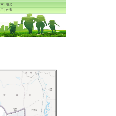
河南
|
湖北
澳门
|
台湾