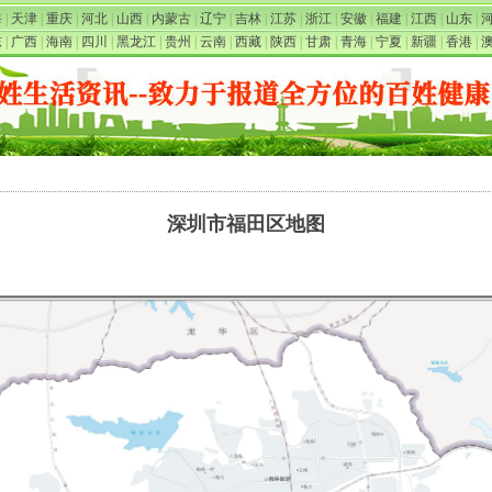
海
|
天津
|
重庆
|
河北
|
山西
|
内蒙古
|
辽宁
|
吉林
|
江苏
|
浙江
|
安徽
|
福建
|
江西
|
山东
|
东
|
广西
|
海南
|
四川
|
黑龙江
|
贵州
|
云南
|
西藏
|
陕西
|
甘肃
|
青海
|
宁夏
|
新疆
|
香港
|
深圳市福田区地图