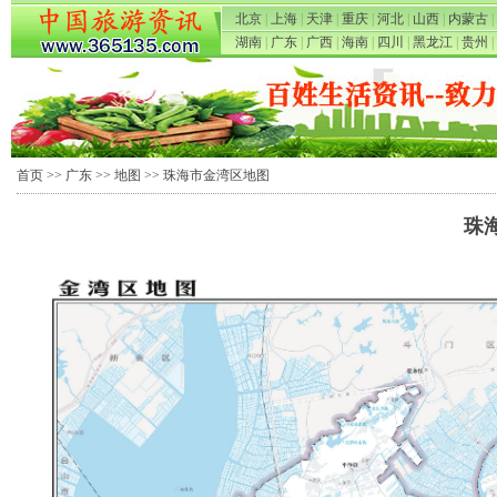
北京
|
上海
|
天津
|
重庆
|
河北
|
山西
|
内蒙古
|
湖南
|
广东
|
广西
|
海南
|
四川
|
黑龙江
|
贵州
|
首页
>>
广东
>>
地图
>> 珠海市金湾区地图
珠