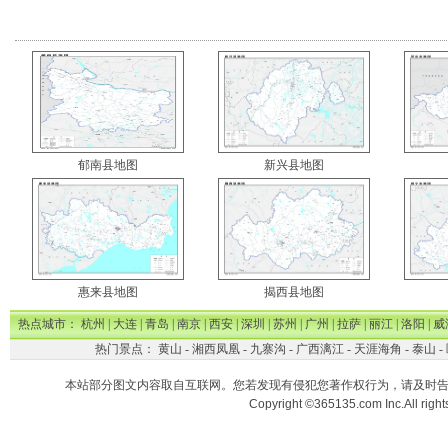
郁南县地图
新兴县地图
惠来县地图
揭西县地图
热点城市：
杭州
|
大连
|
青岛
|
南京
|
西安
|
深圳
|
苏州
|
广州
|
拉萨
|
丽江
|
洛阳
|
威
热门景点：
黄山
-
湘西凤凰
-
九寨沟
-
广西漓江
-
天涯海角
-
泰山
-
本站部分图文内容取自互联网。您若发现有侵犯您著作权行为，请及时
Copyright ©365135.com Inc.All ri