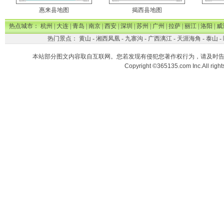
惠来县地图
揭西县地图
热点城市：
杭州
|
大连
|
青岛
|
南京
|
西安
|
深圳
|
苏州
|
广州
|
拉萨
|
丽江
|
洛阳
|
威
热门景点：
黄山
-
湘西凤凰
-
九寨沟
-
广西漓江
-
天涯海角
-
泰山
-
本站部分图文内容取自互联网。您若发现有侵犯您著作权行为，请及时
Copyright ©365135.com Inc.All ri