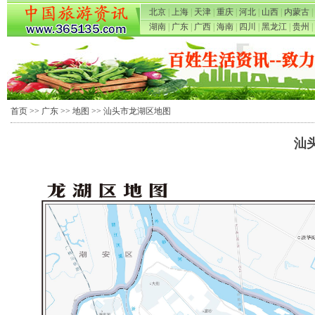
北京
|
上海
|
天津
|
重庆
|
河北
|
山西
|
内蒙古
|
湖南
|
广东
|
广西
|
海南
|
四川
|
黑龙江
|
贵州
|
首页
>>
广东
>>
地图
>> 汕头市龙湖区地图
汕