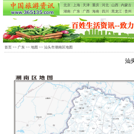
北京
|
上海
|
天津
|
重庆
|
河北
|
山西
|
内蒙古
|
湖南
|
广东
|
广西
|
海南
|
四川
|
黑龙江
|
贵州
|
首页
>>
广东
>>
地图
>> 汕头市潮南区地图
汕