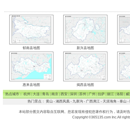
郁南县地图
新兴县地图
惠来县地图
揭西县地图
热点城市：
杭州
|
大连
|
青岛
|
南京
|
西安
|
深圳
|
苏州
|
广州
|
拉萨
|
丽江
|
洛阳
|
威
热门景点：
黄山
-
湘西凤凰
-
九寨沟
-
广西漓江
-
天涯海角
-
泰山
-
本站部分图文内容取自互联网。您若发现有侵犯您著作权行为，请及时
Copyright ©365135.com Inc.All ri