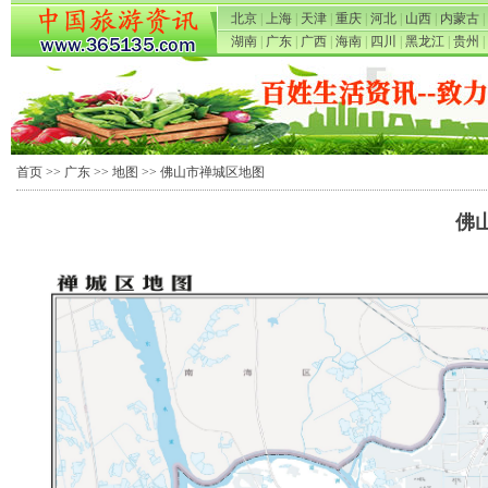
北京
|
上海
|
天津
|
重庆
|
河北
|
山西
|
内蒙古
|
湖南
|
广东
|
广西
|
海南
|
四川
|
黑龙江
|
贵州
|
首页
>>
广东
>>
地图
>> 佛山市禅城区地图
佛