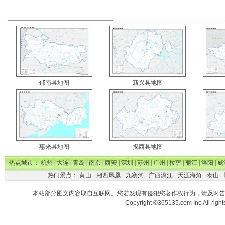
郁南县地图
新兴县地图
惠来县地图
揭西县地图
热点城市：
杭州
|
大连
|
青岛
|
南京
|
西安
|
深圳
|
苏州
|
广州
|
拉萨
|
丽江
|
洛阳
|
威
热门景点：
黄山
-
湘西凤凰
-
九寨沟
-
广西漓江
-
天涯海角
-
泰山
-
本站部分图文内容取自互联网。您若发现有侵犯您著作权行为，请及时
Copyright ©365135.com Inc.All ri