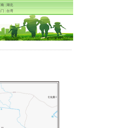
河南
|
湖北
澳门
|
台湾