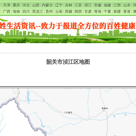
海
|
天津
|
重庆
|
河北
|
山西
|
内蒙古
|
辽宁
|
吉林
|
江苏
|
浙江
|
安徽
|
福建
|
江西
|
山东
|
东
|
广西
|
海南
|
四川
|
黑龙江
|
贵州
|
云南
|
西藏
|
陕西
|
甘肃
|
青海
|
宁夏
|
新疆
|
香港
|
韶关市浈江区地图