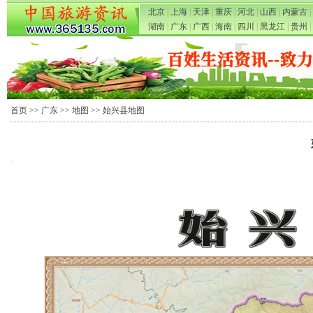
北京
|
上海
|
天津
|
重庆
|
河北
|
山西
|
内蒙古
|
湖南
|
广东
|
广西
|
海南
|
四川
|
黑龙江
|
贵州
|
首页
>>
广东
>>
地图
>> 始兴县地图