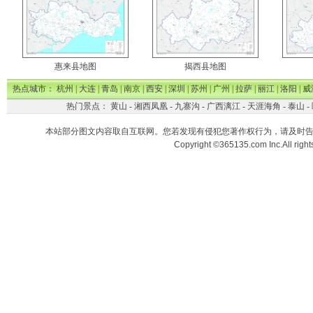
惠来县地图
揭西县地图
热点城市：
杭州
|
大连
|
青岛
|
南京
|
西安
|
深圳
|
苏州
|
广州
|
拉萨
|
丽江
|
洛阳
|
威
热门景点：
黄山
-
湘西凤凰
-
九寨沟
-
广西漓江
-
天涯海角
-
泰山
-
本站部分图文内容取自互联网。您若发现有侵犯您著作权行为，请及时
Copyright ©365135.com Inc.All ri