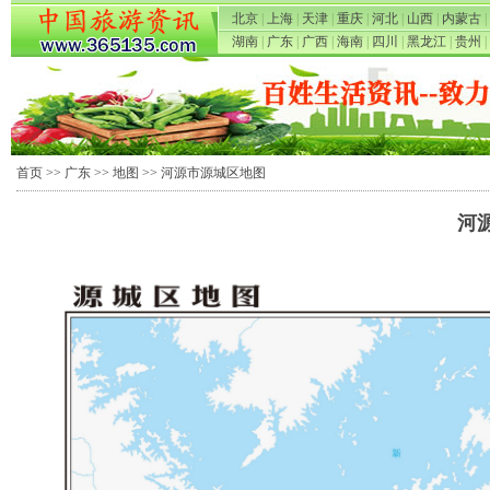
北京
|
上海
|
天津
|
重庆
|
河北
|
山西
|
内蒙古
|
湖南
|
广东
|
广西
|
海南
|
四川
|
黑龙江
|
贵州
|
首页
>>
广东
>>
地图
>> 河源市源城区地图
河