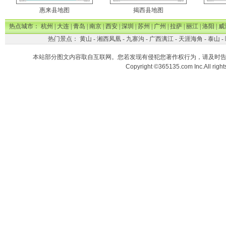
惠来县地图
揭西县地图
热点城市：
杭州
|
大连
|
青岛
|
南京
|
西安
|
深圳
|
苏州
|
广州
|
拉萨
|
丽江
|
洛阳
|
威
热门景点：
黄山
-
湘西凤凰
-
九寨沟
-
广西漓江
-
天涯海角
-
泰山
-
本站部分图文内容取自互联网。您若发现有侵犯您著作权行为，请及时
Copyright ©365135.com Inc.All ri