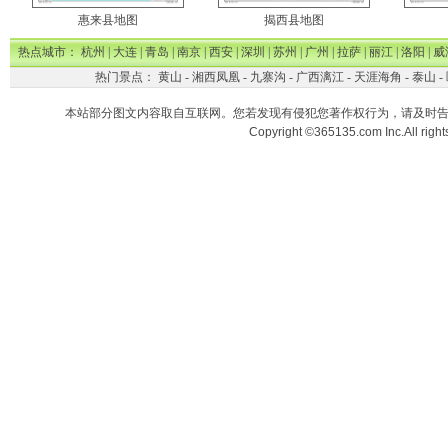
惠来县地图
揭西县地图
热点城市：
杭州
|
大连
|
青岛
|
南京
|
西安
|
深圳
|
苏州
|
广州
|
拉萨
|
丽江
|
洛阳
|
威
热门景点：
黄山
-
湘西凤凰
-
九寨沟
-
广西漓江
-
天涯海角
-
泰山
-
本站部分图文内容取自互联网。您若发现有侵犯您著作权行为，请及时
Copyright ©365135.com Inc.All ri