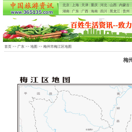
北京
|
上海
|
天津
|
重庆
|
河北
|
山西
|
内蒙古
|
湖南
|
广东
|
广西
|
海南
|
四川
|
黑龙江
|
贵州
|
首页
>>
广东
>>
地图
>> 梅州市梅江区地图
梅