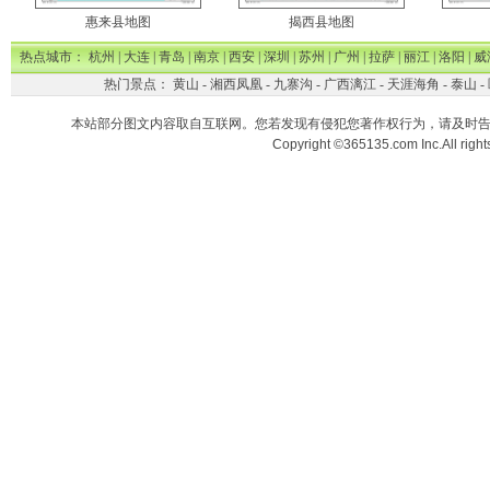
惠来县地图
揭西县地图
热点城市：
杭州
|
大连
|
青岛
|
南京
|
西安
|
深圳
|
苏州
|
广州
|
拉萨
|
丽江
|
洛阳
|
威
热门景点：
黄山
-
湘西凤凰
-
九寨沟
-
广西漓江
-
天涯海角
-
泰山
-
本站部分图文内容取自互联网。您若发现有侵犯您著作权行为，请及时
Copyright ©365135.com Inc.All ri