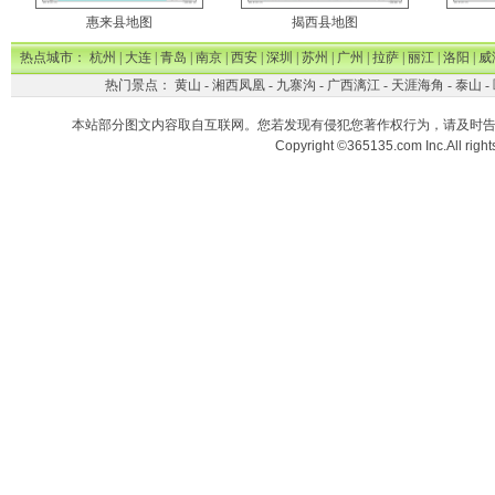
惠来县地图
揭西县地图
热点城市：
杭州
|
大连
|
青岛
|
南京
|
西安
|
深圳
|
苏州
|
广州
|
拉萨
|
丽江
|
洛阳
|
威
热门景点：
黄山
-
湘西凤凰
-
九寨沟
-
广西漓江
-
天涯海角
-
泰山
-
本站部分图文内容取自互联网。您若发现有侵犯您著作权行为，请及时
Copyright ©365135.com Inc.All ri