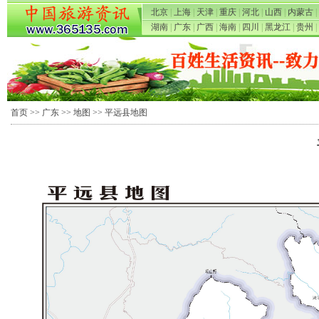
北京
|
上海
|
天津
|
重庆
|
河北
|
山西
|
内蒙古
|
湖南
|
广东
|
广西
|
海南
|
四川
|
黑龙江
|
贵州
|
首页
>>
广东
>>
地图
>> 平远县地图