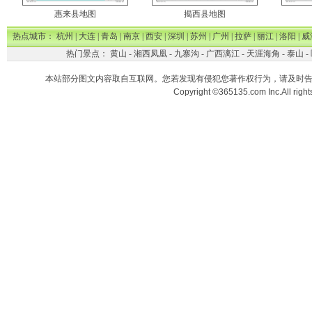
惠来县地图
揭西县地图
热点城市：
杭州
|
大连
|
青岛
|
南京
|
西安
|
深圳
|
苏州
|
广州
|
拉萨
|
丽江
|
洛阳
|
威
热门景点：
黄山
-
湘西凤凰
-
九寨沟
-
广西漓江
-
天涯海角
-
泰山
-
本站部分图文内容取自互联网。您若发现有侵犯您著作权行为，请及时
Copyright ©365135.com Inc.All ri