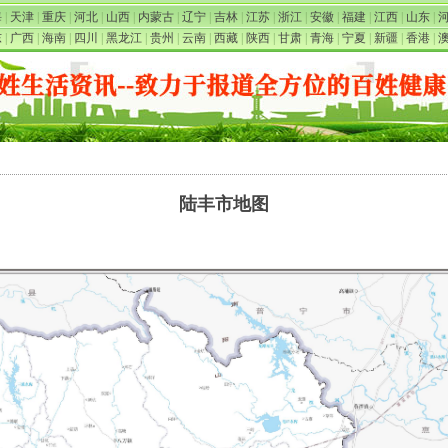
海
|
天津
|
重庆
|
河北
|
山西
|
内蒙古
|
辽宁
|
吉林
|
江苏
|
浙江
|
安徽
|
福建
|
江西
|
山东
|
东
|
广西
|
海南
|
四川
|
黑龙江
|
贵州
|
云南
|
西藏
|
陕西
|
甘肃
|
青海
|
宁夏
|
新疆
|
香港
|
陆丰市地图