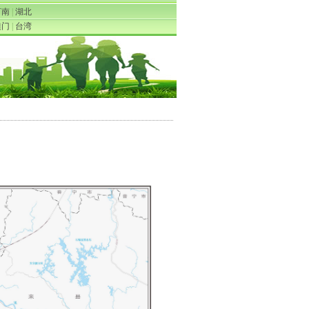
河南
|
湖北
澳门
|
台湾