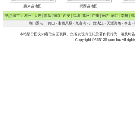
惠来县地图
揭西县地图
热点城市：
杭州
|
大连
|
青岛
|
南京
|
西安
|
深圳
|
苏州
|
广州
|
拉萨
|
丽江
|
洛阳
|
威
热门景点：
黄山
-
湘西凤凰
-
九寨沟
-
广西漓江
-
天涯海角
-
泰山
-
本站部分图文内容取自互联网。您若发现有侵犯您著作权行为，请及时
Copyright ©365135.com Inc.All ri