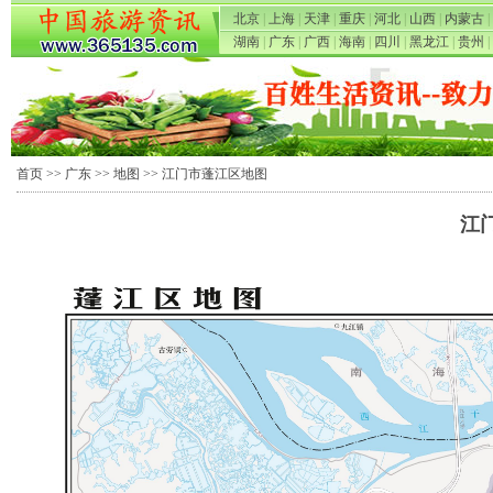
北京
|
上海
|
天津
|
重庆
|
河北
|
山西
|
内蒙古
|
湖南
|
广东
|
广西
|
海南
|
四川
|
黑龙江
|
贵州
|
首页
>>
广东
>>
地图
>> 江门市蓬江区地图
江