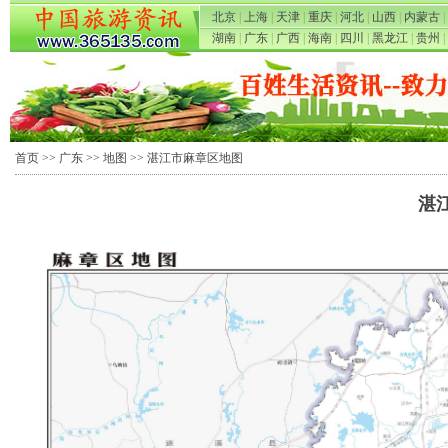
北京
|
上海
|
天津
|
重庆
|
河北
|
山西
|
内蒙古
|
湖南
|
广东
|
广西
|
海南
|
四川
|
黑龙江
|
贵州
|
首页
>>
广东
>>
地图
>> 湛江市麻章区地图
湛