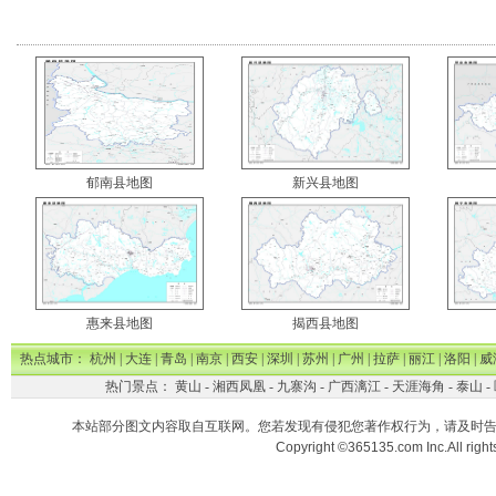
郁南县地图
新兴县地图
惠来县地图
揭西县地图
热点城市：
杭州
|
大连
|
青岛
|
南京
|
西安
|
深圳
|
苏州
|
广州
|
拉萨
|
丽江
|
洛阳
|
威
热门景点：
黄山
-
湘西凤凰
-
九寨沟
-
广西漓江
-
天涯海角
-
泰山
-
本站部分图文内容取自互联网。您若发现有侵犯您著作权行为，请及时
Copyright ©365135.com Inc.All ri