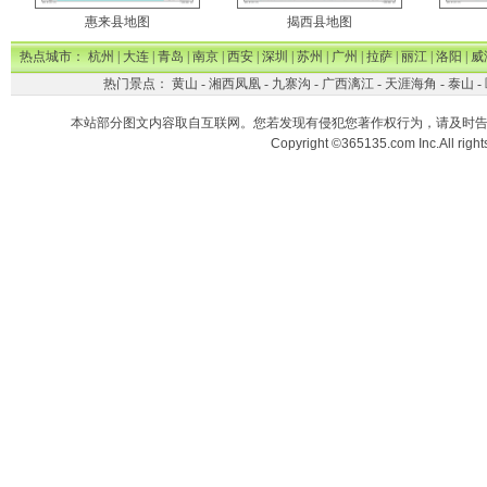
惠来县地图
揭西县地图
热点城市：
杭州
|
大连
|
青岛
|
南京
|
西安
|
深圳
|
苏州
|
广州
|
拉萨
|
丽江
|
洛阳
|
威
热门景点：
黄山
-
湘西凤凰
-
九寨沟
-
广西漓江
-
天涯海角
-
泰山
-
本站部分图文内容取自互联网。您若发现有侵犯您著作权行为，请及时
Copyright ©365135.com Inc.All ri