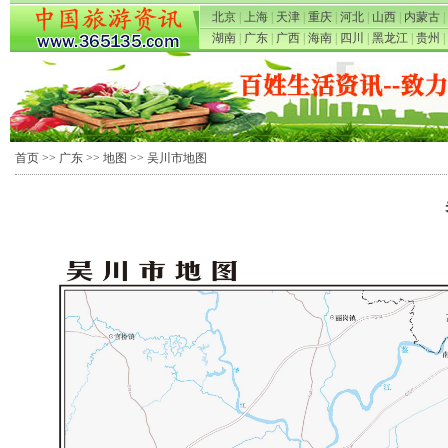
北京
|
上海
|
天津
|
重庆
|
河北
|
山西
|
内蒙古
|
湖南
|
广东
|
广西
|
海南
|
四川
|
黑龙江
|
贵州
|
首页
>>
广东
>>
地图
>> 吴川市地图