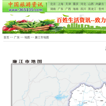
北京
|
上海
|
天津
|
重庆
|
河北
|
山西
|
内蒙古
|
湖南
|
广东
|
广西
|
海南
|
四川
|
黑龙江
|
贵州
|
首页
>>
广东
>>
地图
>> 廉江市地图