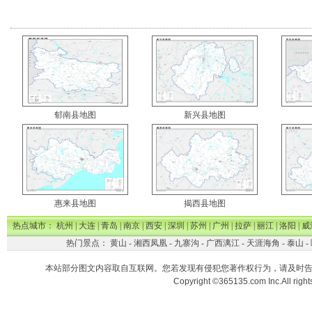
郁南县地图
新兴县地图
惠来县地图
揭西县地图
热点城市：
杭州
|
大连
|
青岛
|
南京
|
西安
|
深圳
|
苏州
|
广州
|
拉萨
|
丽江
|
洛阳
|
威
热门景点：
黄山
-
湘西凤凰
-
九寨沟
-
广西漓江
-
天涯海角
-
泰山
-
本站部分图文内容取自互联网。您若发现有侵犯您著作权行为，请及时
Copyright ©365135.com Inc.All ri