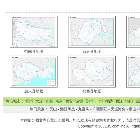
郁南县地图
新兴县地图
惠来县地图
揭西县地图
热点城市：
杭州
|
大连
|
青岛
|
南京
|
西安
|
深圳
|
苏州
|
广州
|
拉萨
|
丽江
|
洛阳
|
威
热门景点：
黄山
-
湘西凤凰
-
九寨沟
-
广西漓江
-
天涯海角
-
泰山
-
本站部分图文内容取自互联网。您若发现有侵犯您著作权行为，请及时
Copyright ©365135.com Inc.All ri