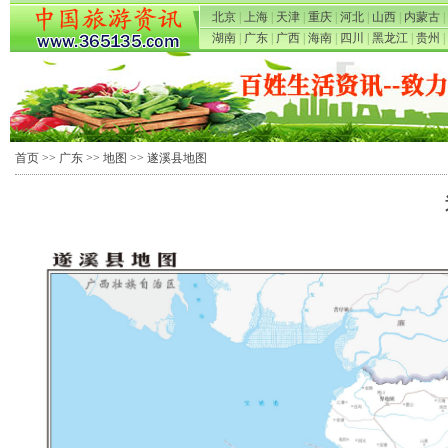
北京
|
上海
|
天津
|
重庆
|
河北
|
山西
|
内蒙古
|
湖南
|
广东
|
广西
|
海南
|
四川
|
黑龙江
|
贵州
|
首页
>>
广东
>>
地图
>> 遂溪县地图