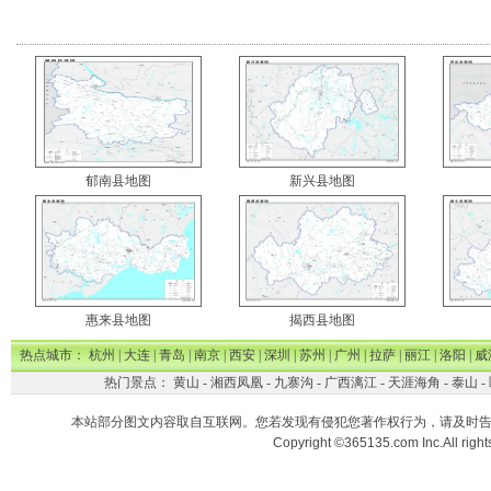
郁南县地图
新兴县地图
惠来县地图
揭西县地图
热点城市：
杭州
|
大连
|
青岛
|
南京
|
西安
|
深圳
|
苏州
|
广州
|
拉萨
|
丽江
|
洛阳
|
威
热门景点：
黄山
-
湘西凤凰
-
九寨沟
-
广西漓江
-
天涯海角
-
泰山
-
本站部分图文内容取自互联网。您若发现有侵犯您著作权行为，请及时
Copyright ©365135.com Inc.All ri