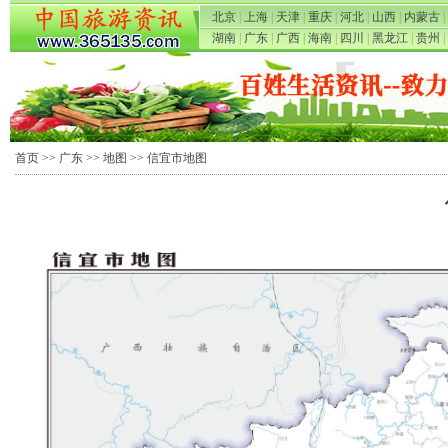
北京
|
上海
|
天津
|
重庆
|
河北
|
山西
|
内蒙古
|
湖南
|
广东
|
广西
|
海南
|
四川
|
黑龙江
|
贵州
|
首页
>>
广东
>>
地图
>> 信宜市地图