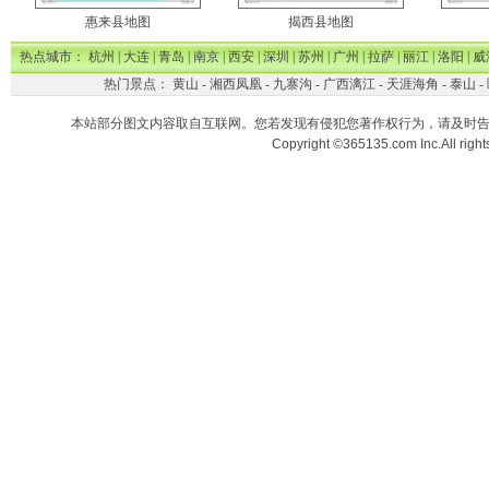
惠来县地图
揭西县地图
热点城市：
杭州
|
大连
|
青岛
|
南京
|
西安
|
深圳
|
苏州
|
广州
|
拉萨
|
丽江
|
洛阳
|
威
热门景点：
黄山
-
湘西凤凰
-
九寨沟
-
广西漓江
-
天涯海角
-
泰山
-
本站部分图文内容取自互联网。您若发现有侵犯您著作权行为，请及时
Copyright ©365135.com Inc.All ri