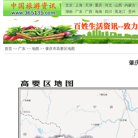
北京
|
上海
|
天津
|
重庆
|
河北
|
山西
|
内蒙古
|
湖南
|
广东
|
广西
|
海南
|
四川
|
黑龙江
|
贵州
|
首页
>>
广东
>>
地图
>> 肇庆市高要区地图
肇