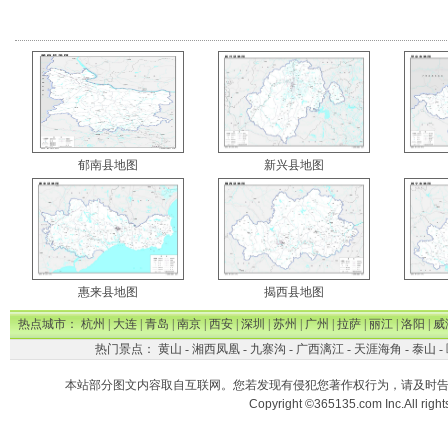
郁南县地图
新兴县地图
惠来县地图
揭西县地图
热点城市：
杭州
|
大连
|
青岛
|
南京
|
西安
|
深圳
|
苏州
|
广州
|
拉萨
|
丽江
|
洛阳
|
威
热门景点：
黄山
-
湘西凤凰
-
九寨沟
-
广西漓江
-
天涯海角
-
泰山
-
本站部分图文内容取自互联网。您若发现有侵犯您著作权行为，请及时
Copyright ©365135.com Inc.All ri