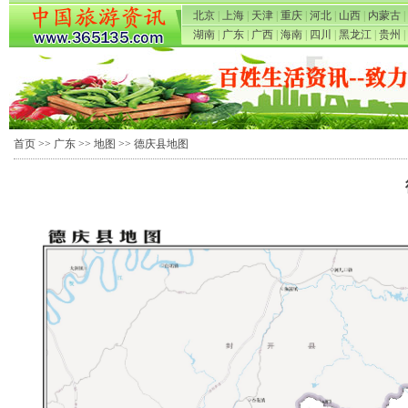
北京
|
上海
|
天津
|
重庆
|
河北
|
山西
|
内蒙古
|
湖南
|
广东
|
广西
|
海南
|
四川
|
黑龙江
|
贵州
|
首页
>>
广东
>>
地图
>> 德庆县地图