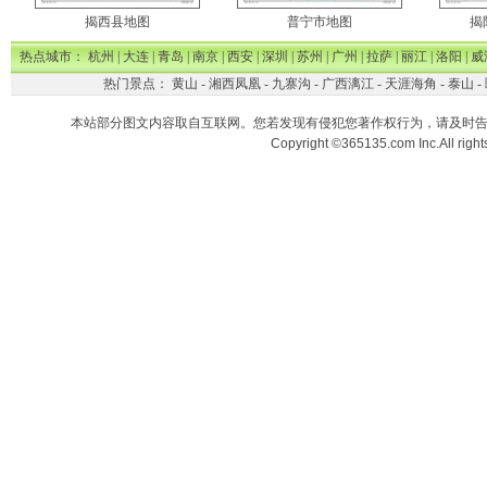
揭西县地图
普宁市地图
揭
热点城市：
杭州
|
大连
|
青岛
|
南京
|
西安
|
深圳
|
苏州
|
广州
|
拉萨
|
丽江
|
洛阳
|
威
热门景点：
黄山
-
湘西凤凰
-
九寨沟
-
广西漓江
-
天涯海角
-
泰山
-
本站部分图文内容取自互联网。您若发现有侵犯您著作权行为，请及时
Copyright ©365135.com Inc.All ri