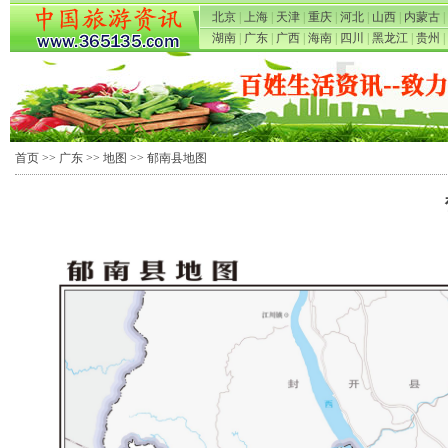
北京
|
上海
|
天津
|
重庆
|
河北
|
山西
|
内蒙古
|
湖南
|
广东
|
广西
|
海南
|
四川
|
黑龙江
|
贵州
|
首页
>>
广东
>>
地图
>> 郁南县地图