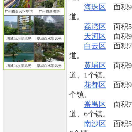
海珠区
面积90
广州市白云区空港
广州市新港路
道。
荔湾区
面积59
天河区
面积96
增城白水寨风光
增城白水寨风光
白云区
面积79
道。
黄埔区
面积90
增城白水寨风光
增城白水寨风光
道、1个镇。
花都区
面积97
个镇。
番禺区
面积78
道、6个镇。
南沙区
面积52