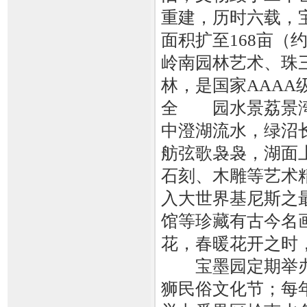
重建，历时六载，
面积扩至168亩（
岭南园林艺术、珠
林，是国家AAAA
全 园水景荔景湾
中澄湖流水，绿沼
舫弦歌袅袅，湖面
石刻、木雕等艺术
入大世界基尼斯之
馆等珍藏有古今名
花，春暖花开之时
宝墨园定期举办
狮民俗文化节；每