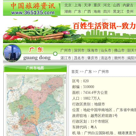
北京
|
上海
|
天津
|
重庆
|
河北
|
山西
|
内蒙古
|
湖南
|
广东
|
广西
|
海南
|
四川
|
黑龙江
|
贵州
|
广州市
|
深圳市
|
珠海市
|
汕头市
|
佛山市
|
韶关
湛江市
|
茂名市
|
肇庆市
|
清远市
|
潮州市
|
揭阳
广州市地图
首页
>>
广东
>> 广州市
区号：020
邮编：510000
面积：7434.4平方公里
人口：1882.7万人
行政区类别：地级市
位置：地处中国华南地区，广东省中南
政府驻地：越秀区府前路1号
行政区划：11个市辖区
车牌代码：粤A
机 场：广州白云国际机场 、穗港澳直