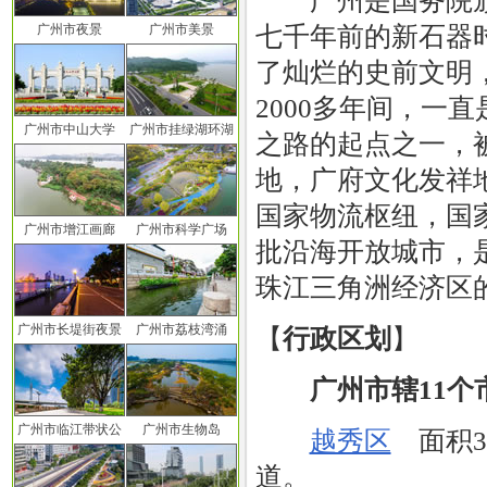
广州是国务院颁
七千年前的新石器
广州市夜景
广州市美景
了灿烂的史前文明
2000多年间，一
广州市中山大学
广州市挂绿湖环湖
之路的起点之一，
地，广府文化发祥
国家物流枢纽，国
广州市增江画廊
广州市科学广场
批沿海开放城市，
珠江三角洲经济区
广州市长堤街夜景
广州市荔枝湾涌
【
行政区划
】
广州市辖11个
广州市临江带状公
广州市生物岛
越秀区
面积33
道。