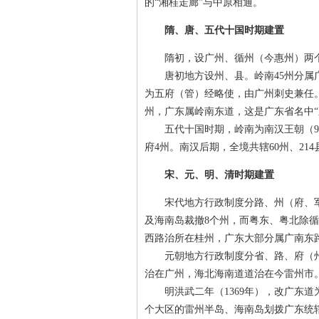
的“湘桂走廊”与中原相通。
隋、唐、五代十国时期建置
隋初，设广州、循州（今惠州）两个总
唐初地方设州、县。岭南45州分属广
为五府（管）经略使，由广州刺史兼任。
州，广东属岭南东道，这是广东省名中“
五代十国时期，岭南为南汉王朝（91
府4州。南汉后期，全境共辖60州、214
宋、元、明、清时期建置
宋代地方行政制度分路、州（府、军）
及海南岛裁撤8个州，而粤东、粤北除循
西路治所在桂州，广东大部分属广南东路
元朝地方行政制度分省、路、府（州
治在广州，海北海南道道治在今雷州市
明洪武二年（1369年），改广东道
个大区的雷州半岛、海南岛划拨广东统辖