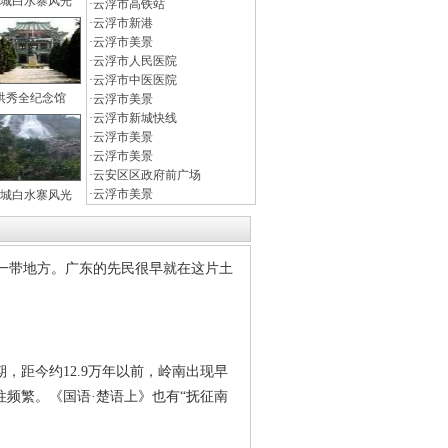
城白水寨风光
·
云浮市高铁站
·
云浮市新港
·
云浮市美景
·
云浮市人民医院
·
云浮市中医医院
洪秀全纪念馆
·
云浮市美景
·
云浮市新城快线
·
云浮市美景
·
云浮市美景
·
云安区区政府前广场
·
云浮市美景
城白水寨风光
南一带地方。广东的先民很早就在这片土
距今约12.9万年以前，岭南出现早
频繁。《国语·楚语上》也有“抚征南