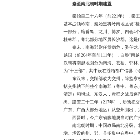
秦至南北朝时期建置
秦始皇二十六年（前221年），秦王嬴
基本占领岭南，秦始皇将岭南地区设“
一部分，辖番禺、龙川、博罗、四会4
桂林郡，粤北部分地区属长沙郡。这是
秦末，南海郡尉任嚣病危，委任龙川
越国（前204年至前111年），自称
汉朝将南越地划分为南海、苍梧、郁林
为“十三部”，其中设在苍梧郡广信县（
东汉末，交趾部改为交州，除监察权
括交州辖下的整个南海郡（粤中、粤东
清远）和增城。东汉末，赤壁之战后逐
禺。建安二十二年（217年），步骘把
广东、广西大部分地区）从交州划出，
西晋时，今广东省腹地属当时的广州
南北朝时期，中国政局南北分裂。北方
增。增设的州、郡、县多集中在粤中、