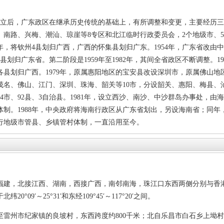
成立后，广东政区在继承历史传统的基础上，有所调整和变更，主要经历三个阶
中、南路、兴梅、潮汕、琼崖等8专区和北江临时行政委员会，2个地级市、
52年，将钦州4县划归广西，广西的怀集县划归广东。1954年，广东省改
5县划归广东省。第二阶段是1959年至1982年，其间全省政区不断调整。
属各县划归广西。1979年，原属惠阳地区的宝安县改设深圳市，原属佛山
茂名、佛山、江门、深圳、珠海、韶关等10市，分设韶关、惠阳、梅县、
市、92县、3自治县。1981年，设立西沙、南沙、中沙群岛办事处，由海
制。1988年，中央政府将海南行政区从广东省划出，另设海南省；同年
实行地级市管县、乡镇管村体制，一直沿用至今。
建，北接江西、湖南，西接广西，南邻南海，珠江口东西两侧分别与香港
09′～25°31′和东经109°45′～117°20′之间。
州市纪家镇的良坡村，东西跨度约800千米；北自乐昌市白石乡上坳村