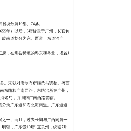
境分属10郡、74县。
55年）以后，5府皆隶于广州，长官称
），岭南道划分为东、西道，东道治广
王府，在州县稀疏的粤东和粤北，增置1
1县。宋朝对唐制有所继承与调整。粤西
广南东路和广南西路，东路治所在广州，
南海诸岛，并划归广南西路管辖。
分为广东道和海北海南道。广东道道
省之一。而且，过去长期与广西同属一
朝，广东设10府1直隶州，统辖7州