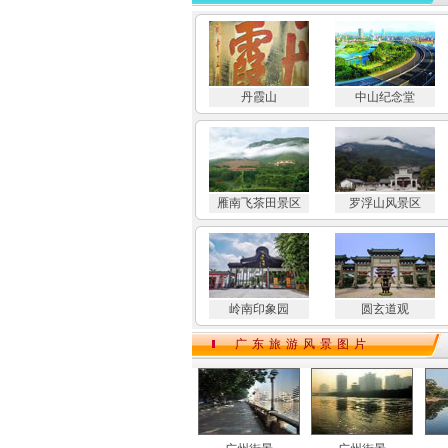
丹霞山
中山纪念堂
雁南飞茶田景区
罗浮山风景区
岭南印象园
圆玄道观
广东旅游风景图片