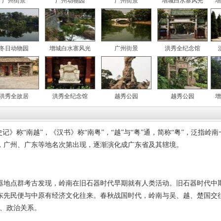
广州街景
广州动物园
广州街景
增城白水寨风光
增
冬日动物园
增城白水寨风光
广州街景
洪秀全纪念馆
洪秀全故居
洪秀全纪念馆
越秀公园
越秀公园
增
》称“南越”，《汉书》称“南粤”，“越”与“粤”通，简称“粤”，泛指岭
，广州、广东等地名次第出现，逐渐演化成广东省及其辖境。
点群考古发现，岭南在旧石器时代早期就有人类活动。旧石器时代中期，
东先民便与中原有经济文化往来。春秋战国时代，岭南与吴、越、楚国交往
事、政治关系。