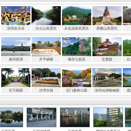
深圳欢乐谷
白云山风景区
从化温泉风景区
西樵山风景区
惠州西湖
开平碉楼
肇庆七星岩
宝墨园
白
百万葵园
沙湾古镇
石门森林公园
深圳仙湖植物园
观