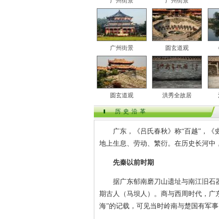
广州街景
广州街景
广州街景
圆玄道观
圆玄道观
洪秀全故居
历史沿革
广东，《吕氏春秋》称“百越”，《史记
地上生息、劳动、繁衍。在历史长河中
先秦以前时期
据广东郁南磨刀山遗址与南江旧石器地
期古人（马坝人）。商与西周时代，广
海”的记载，可见当时岭南与楚国有军