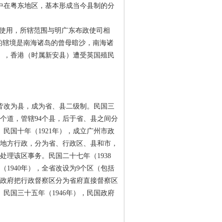
中在粤东地区，基本形成当今县制的分
使用，所辖范围与明广东布政使司相
南的辖境是南海诸岛的曾母暗沙，南海诸
》，香港（时属新安县）遭受英国殖民
皆改为县，成为省、县二级制。民国三
个道，管辖94个县，后于省、县之间分
民国十年（1921年），成立广州市政
的地方行政，分为省、行政区、县和市，
理该区事务。民国二十七年（1938
1940年），全省改设为9个区（包括
民国政府把行政督察区分为省府直接督察区
民国三十五年（1946年），民国政府