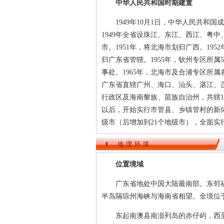
中华人民共和国时期建置
1949年10月1日，中华人民共和国
1949年全省设珠江、东江、西江、粤
市。1951年，将北海市划归广西。19
归广东省管辖。1955年，钦州专区所属
事处。1965年，北海市及合浦专区所
广东省直辖广州、海口、汕头、湛江、
行政区及海南黎族、苗族自治州，共辖14
以后，开始实行市管县、乡镇管村的新体
级市（后增加到21个地级市），全面
地理环境
位置境域
广东省地处中国大陆最南部。东邻福
半岛隔琼州海峡与海南省相望。全境位于北纬20°
东起南澳县南澎列岛的赤仔屿，西至雷