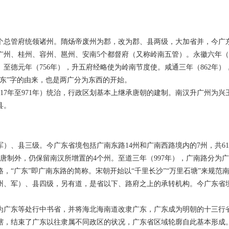
管府统领诸州。隋炀帝废州为郡，改为郡、县两级，大加省并，今广东省
州、桂州、容州、邕州、安南5个都督府（又称岭南五管）。永徽六年（6
至德元年（756年），升五府经略使为岭南节度使。咸通三年（862年
东”字的由来，也是两广分为东西的开始。
7年至971年）统治，行政区划基本上继承唐朝的建制。南汉升广州为兴
县。
、县三级。今广东省境包括广南东路14州和广南西路境内的7州，共6
唐制外，仍保留南汉所增置的4个州。至道三年（997年），广南路分为
，“广东”即广南东路的简称。宋朝开始以“千里长沙”“万里石塘”来规范
、军）、县四级，另有道，是省以下、路府之上的承转机构。今广东省境
。
为广东等处行中书省，并将海北海南道改隶广东，广东成为明朝的十三行
，结束了广东以往隶属不同政区的状况，广东省区域轮廓自此基本形成。明