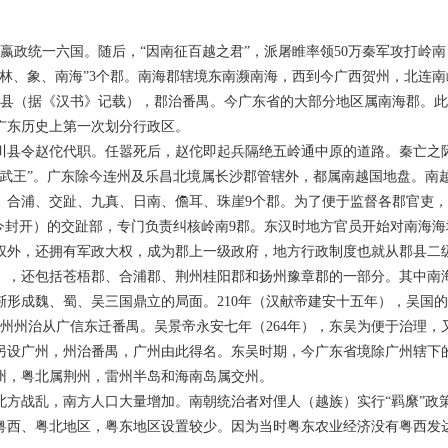
政统一六国。随后，“因南征百越之君”，派屠睢率领50万秦军攻打岭南
桂林、象、南海”3个郡。南海郡辖境东南濒南海，西到今广西贺州，北连
个县（据《汉书》记载），郡治番禺。今广东省的大部分地区属南海郡。
广东历史上第一次划分行政区。
县令赵佗代职。任嚣死后，赵佗即起兵隔绝五岭通中原的道路。秦亡之际
“南越武王”。广东除今连州及乐昌北境属长沙郡管辖外，都属南越国地盘。
、合浦、交趾、九真、日南、儋耳、珠崖9个郡。为了便于监督各郡官吏，
今封开）的交趾部，专门负责纠核岭南9郡。东汉时地方官员开始对南海
外，还拥有军政大权，成为郡上一级政府，地方行政制度也就从郡县二级
），还包括苍梧郡、合浦郡、荆州桂阳郡和扬州豫章郡的一部分。其中南
渐形成魏、蜀、吴三国鼎立的局面。210年（汉献帝建安十五年），吴国
交州州治从广信东迁番禺。吴景帝永安七年（264年），东吴为便于治理，
另设广州，州治番禺，广州由此得名。东吴时期，今广东省境除广州辖下
，粤北属荆州，雷州半岛和海南岛属交州。
战乱，南方人口大量增加。南朝统治者对俚人（越族）实行“羁縻”政
粤西、粤北地区，粤东地区设置较少。因为当时粤东农业经济没有粤西发