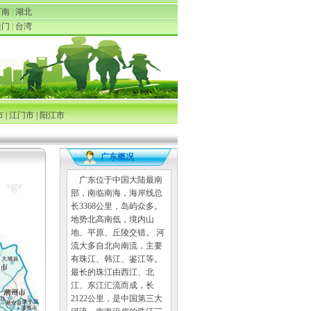
河南
|
湖北
澳门
|
台湾
市
|
江门市
|
阳江市
广东概况
广东位于中国大陆最南
部，南临南海，海岸线总
长3368公里，岛屿众多。
地势北高南低，境内山
地、平原、丘陵交错。 河
流大多自北向南流，主要
有珠江、韩江、鉴江等。
最长的珠江由西江、北
江、东江汇流而成，长
2122公里，是中国第三大