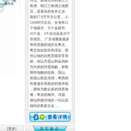
河流。南海沿岸的珠江三
角洲、韩江三角洲土地肥
沃，是著名的鱼米之乡。
面积17.6万平方公里 。人
口6000万左右。全省有21
个地级市、31个县级市、
43个县、3个自治县及45个
市辖区。 广东省聚集最多
奇特景观的地区在粤北，
粤北包括韶关和清远，那
些山地的自然景观非常美
丽，有以丹霞山和金鸡岭
为代表的丹霞地貌，有喀
斯特地貌的连南、阳山、
英德山群及溶洞；粤西则
有着漫长而曲折的海岸线
，拥有为数众多的优质海
滩；粤东的梅州、河源、
潮汕和惠州地区一向以其
独特的客家文化 ....
[更多]
其它热点