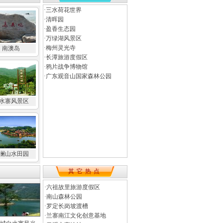
·
三水荷花世界
·
清晖园
·
盈香生态园
·
万绿湖风景区
·
梅州灵光寺
南澳岛
·
长潭旅游度假区
·
鸦片战争博物馆
·
广东观音山国家森林公园
水寨风景区
澜山水田园
其它热点
·
六祖故里旅游度假区
·
南山森林公园
·
罗定长岗坡渡槽
·
兰寨南江文化创意基地