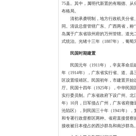
75县。其中，属明代新置的有顺德、从
布格局。
清初承袭明制，地方行政机关分省、道
同。清设总督管辖广东、广西两省，称“
岛属于广东省琼州府的万州管辖。道光二
式统治。光绪十三年（1887年），葡
民国时期建置
民国元年（1911年），辛亥革命后
年（1914年），广东省实行省、道、
区设置绥靖区。民国初年，市建置开始设
厅。民国十四年（1925年），中华民
实行委员制。广东省政府下设广州、北江
年）10月，日军侵占广州，广东省府撤
沦陷区），到民国三十年（1941年）
和专署行政督察区两种。省府直接督察的
接收被日本侵占的西沙群岛和南沙群岛