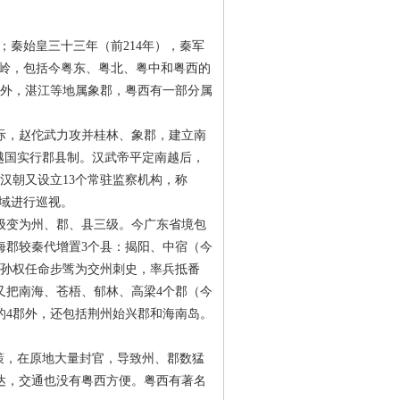
；秦始皇三十三年（前214年），秦军
南岭，包括今粤东、粤北、粤中和粤西的
此外，湛江等地属象郡，粤西有一部分属
，赵佗武力攻并桂林、象郡，建立南
南越国实行郡县制。汉武帝平定南越后，
汉朝又设立13个常驻监察机构，称
海域进行巡视。
变为州、郡、县三级。今广东省境包
海郡较秦代增置3个县：揭阳、中宿（今
的孙权任命步骘为交州刺史，率兵抵番
又把南海、苍梧、郁林、高梁4个郡（今
的4郡外，还包括荆州始兴郡和海南岛。
策，在原地大量封官，导致州、郡数猛
达，交通也没有粤西方便。粤西有著名