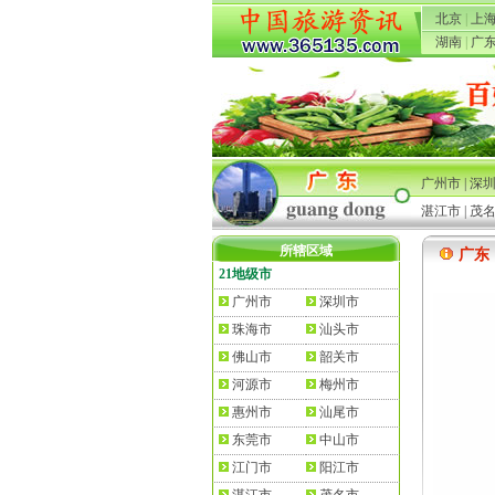
北京
|
上
湖南
|
广
广州市
|
深
湛江市
|
茂
所辖区域
广东
21地级市
广州市
深圳市
珠海市
汕头市
佛山市
韶关市
河源市
梅州市
惠州市
汕尾市
东莞市
中山市
江门市
阳江市