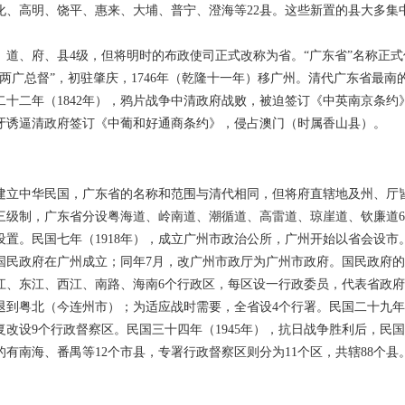
化、高明、饶平、惠来、大埔、普宁、澄海等22县。这些新置的县大多集
、府、县4级，但将明时的布政使司正式改称为省。“广东省”名称正式
两广总督”，初驻肇庆，1746年（乾隆十一年）移广州。清代广东省最
十二年（1842年），鸦片战争中清政府战败，被迫签订《中英南京条约
萄牙诱逼清政府签订《中葡和好通商条约》，侵占澳门（时属香山县）。
建立中华民国，广东省的名称和范围与清代相同，但将府直辖地及州、厅
县三级制，广东省分设粤海道、岭南道、潮循道、高雷道、琼崖道、钦廉道6
置。民国七年（1918年），成立广州市政治公所，广州开始以省会设市。
国国民政府在广州成立；同年7月，改广州市政厅为广州市政府。国民政府
、东江、西江、南路、海南6个行政区，每区设一行政委员，代表省政府处
退到粤北（今连州市）；为适应战时需要，全省设4个行署。民国二十九年（
，复改设9个行政督察区。民国三十四年（1945年），抗日战争胜利后，
有南海、番禺等12个市县，专署行政督察区则分为11个区，共辖88个县。
。