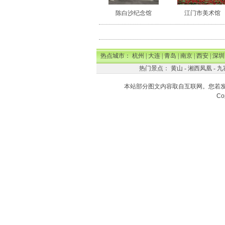
陈白沙纪念馆
江门市美术馆
热点城市：
杭州
|
大连
|
青岛
|
南京
|
西安
|
深圳
热门景点：
黄山
-
湘西凤凰
-
九
本站部分图文内容取自互联网。您若
Co