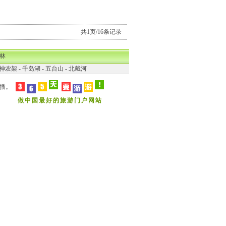
共1页/16条记录
林
神农架
-
千岛湖
-
五台山
-
北戴河
播。
做中国最好的旅游门户网站