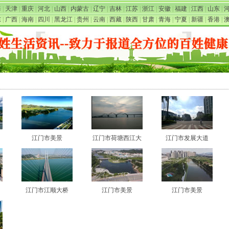
海
|
天津
|
重庆
|
河北
|
山西
|
内蒙古
|
辽宁
|
吉林
|
江苏
|
浙江
|
安徽
|
福建
|
江西
|
山东
|
东
|
广西
|
海南
|
四川
|
黑龙江
|
贵州
|
云南
|
西藏
|
陕西
|
甘肃
|
青海
|
宁夏
|
新疆
|
香港
|
江门市美景
江门市荷塘西江大
江门市发展大道
江门市江顺大桥
江门市美景
江门市美景