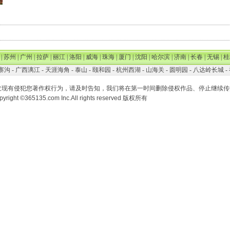
|
苏州
|
广州
|
拉萨
|
丽江
|
洛阳
|
威海
|
珠海
|
厦门
|
沈阳
|
哈尔滨
|
济南
|
长春
|
无锡
|
桂
寨沟
-
广西漓江
-
天涯海角
-
泰山
-
颐和园
-
杭州西湖
-
山海关
-
圆明园
-
八达岭长城
-
发现有侵犯您著作权行为，请及时告知，我们将在第一时间删除侵权作品、停止继续传
pyright ©365135.com Inc.All rights reserved 版权所有