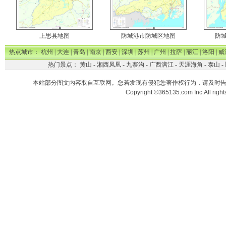
上思县地图
防城港市防城区地图
防
热点城市：
杭州
|
大连
|
青岛
|
南京
|
西安
|
深圳
|
苏州
|
广州
|
拉萨
|
丽江
|
洛阳
|
威
热门景点：
黄山
-
湘西凤凰
-
九寨沟
-
广西漓江
-
天涯海角
-
泰山
-
本站部分图文内容取自互联网。您若发现有侵犯您著作权行为，请及时
Copyright ©365135.com Inc.All ri