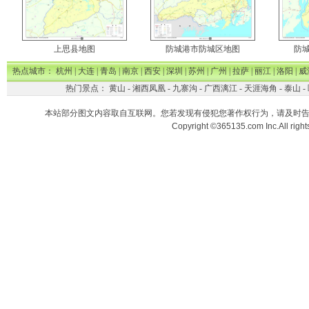
上思县地图
防城港市防城区地图
防
热点城市：
杭州
|
大连
|
青岛
|
南京
|
西安
|
深圳
|
苏州
|
广州
|
拉萨
|
丽江
|
洛阳
|
威
热门景点：
黄山
-
湘西凤凰
-
九寨沟
-
广西漓江
-
天涯海角
-
泰山
-
本站部分图文内容取自互联网。您若发现有侵犯您著作权行为，请及时
Copyright ©365135.com Inc.All ri