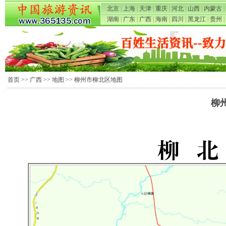
北京
|
上海
|
天津
|
重庆
|
河北
|
山西
|
内蒙古
|
湖南
|
广东
|
广西
|
海南
|
四川
|
黑龙江
|
贵州
|
首页
>>
广西
>>
地图
>> 柳州市柳北区地图
柳