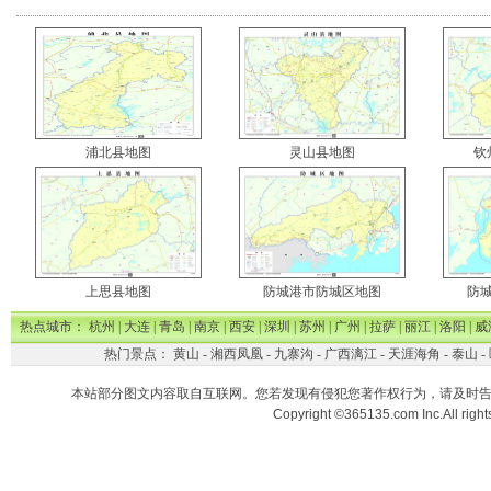
浦北县地图
灵山县地图
钦
上思县地图
防城港市防城区地图
防
热点城市：
杭州
|
大连
|
青岛
|
南京
|
西安
|
深圳
|
苏州
|
广州
|
拉萨
|
丽江
|
洛阳
|
威
热门景点：
黄山
-
湘西凤凰
-
九寨沟
-
广西漓江
-
天涯海角
-
泰山
-
本站部分图文内容取自互联网。您若发现有侵犯您著作权行为，请及时
Copyright ©365135.com Inc.All ri