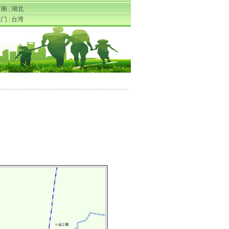
河南
|
湖北
澳门
|
台湾