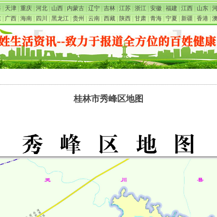
海
|
天津
|
重庆
|
河北
|
山西
|
内蒙古
|
辽宁
|
吉林
|
江苏
|
浙江
|
安徽
|
福建
|
江西
|
山东
|
东
|
广西
|
海南
|
四川
|
黑龙江
|
贵州
|
云南
|
西藏
|
陕西
|
甘肃
|
青海
|
宁夏
|
新疆
|
香港
|
桂林市秀峰区地图