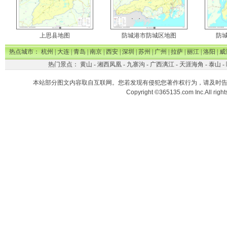
上思县地图
防城港市防城区地图
防
热点城市：
杭州
|
大连
|
青岛
|
南京
|
西安
|
深圳
|
苏州
|
广州
|
拉萨
|
丽江
|
洛阳
|
威
热门景点：
黄山
-
湘西凤凰
-
九寨沟
-
广西漓江
-
天涯海角
-
泰山
-
本站部分图文内容取自互联网。您若发现有侵犯您著作权行为，请及时
Copyright ©365135.com Inc.All ri