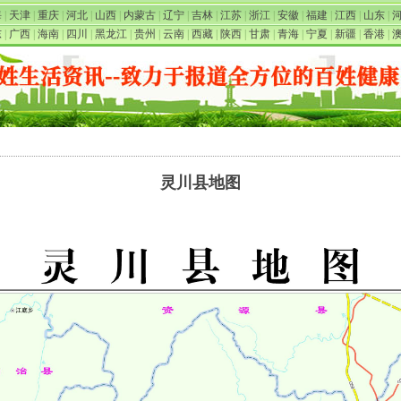
海
|
天津
|
重庆
|
河北
|
山西
|
内蒙古
|
辽宁
|
吉林
|
江苏
|
浙江
|
安徽
|
福建
|
江西
|
山东
|
东
|
广西
|
海南
|
四川
|
黑龙江
|
贵州
|
云南
|
西藏
|
陕西
|
甘肃
|
青海
|
宁夏
|
新疆
|
香港
|
灵川县地图