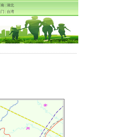
河南
|
湖北
澳门
|
台湾