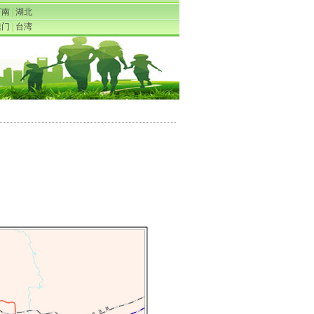
河南
|
湖北
澳门
|
台湾