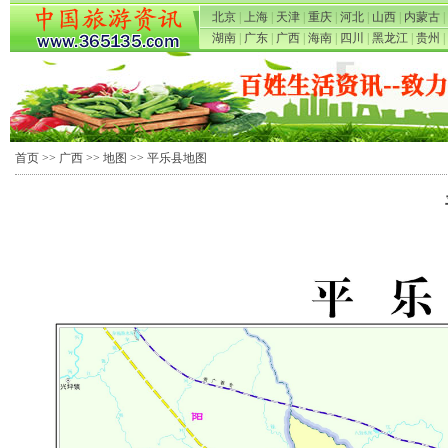
北京
|
上海
|
天津
|
重庆
|
河北
|
山西
|
内蒙古
|
湖南
|
广东
|
广西
|
海南
|
四川
|
黑龙江
|
贵州
|
首页
>>
广西
>>
地图
>> 平乐县地图