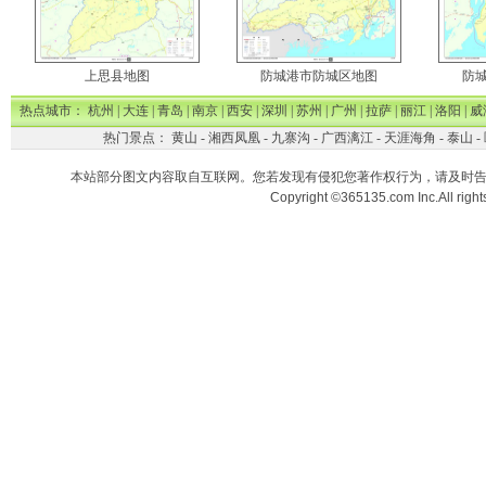
上思县地图
防城港市防城区地图
防
热点城市：
杭州
|
大连
|
青岛
|
南京
|
西安
|
深圳
|
苏州
|
广州
|
拉萨
|
丽江
|
洛阳
|
威
热门景点：
黄山
-
湘西凤凰
-
九寨沟
-
广西漓江
-
天涯海角
-
泰山
-
本站部分图文内容取自互联网。您若发现有侵犯您著作权行为，请及时
Copyright ©365135.com Inc.All ri