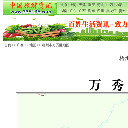
北京
|
上海
|
天津
|
重庆
|
河北
|
山西
|
内蒙古
|
湖南
|
广东
|
广西
|
海南
|
四川
|
黑龙江
|
贵州
|
首页
>>
广西
>>
地图
>> 梧州市万秀区地图
梧