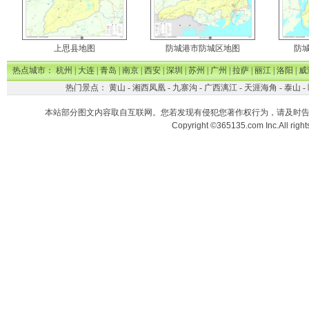
上思县地图
防城港市防城区地图
防
热点城市：
杭州
|
大连
|
青岛
|
南京
|
西安
|
深圳
|
苏州
|
广州
|
拉萨
|
丽江
|
洛阳
|
威
热门景点：
黄山
-
湘西凤凰
-
九寨沟
-
广西漓江
-
天涯海角
-
泰山
-
本站部分图文内容取自互联网。您若发现有侵犯您著作权行为，请及时
Copyright ©365135.com Inc.All ri