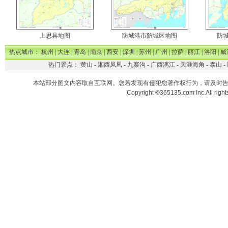
上思县地图
防城港市防城区地图
防
热点城市：
杭州
|
大连
|
青岛
|
南京
|
西安
|
深圳
|
苏州
|
广州
|
拉萨
|
丽江
|
洛阳
|
威
热门景点：
黄山
-
湘西凤凰
-
九寨沟
-
广西漓江
-
天涯海角
-
泰山
-
本站部分图文内容取自互联网。您若发现有侵犯您著作权行为，请及时
Copyright ©365135.com Inc.All ri