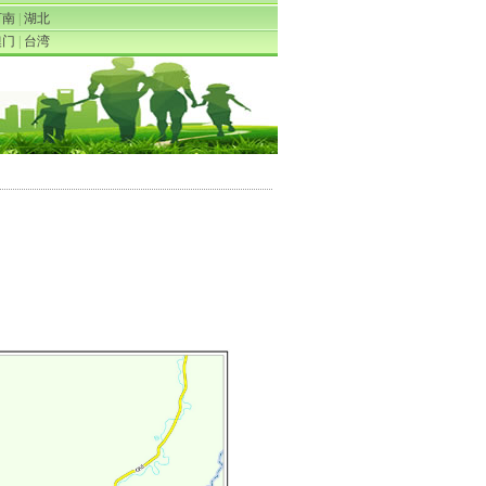
河南
|
湖北
澳门
|
台湾