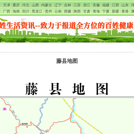
海
|
天津
|
重庆
|
河北
|
山西
|
内蒙古
|
辽宁
|
吉林
|
江苏
|
浙江
|
安徽
|
福建
|
江西
|
山东
|
东
|
广西
|
海南
|
四川
|
黑龙江
|
贵州
|
云南
|
西藏
|
陕西
|
甘肃
|
青海
|
宁夏
|
新疆
|
香港
|
藤县地图