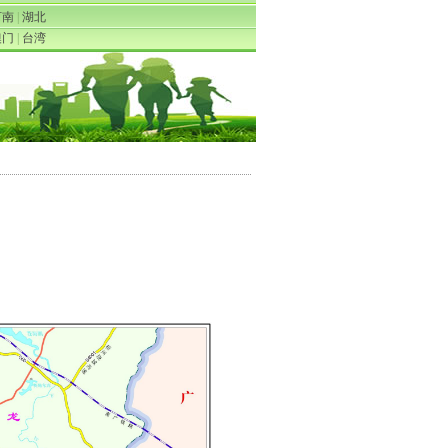
河南
|
湖北
澳门
|
台湾