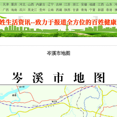
海
|
天津
|
重庆
|
河北
|
山西
|
内蒙古
|
辽宁
|
吉林
|
江苏
|
浙江
|
安徽
|
福建
|
江西
|
山东
|
东
|
广西
|
海南
|
四川
|
黑龙江
|
贵州
|
云南
|
西藏
|
陕西
|
甘肃
|
青海
|
宁夏
|
新疆
|
香港
|
岑溪市地图