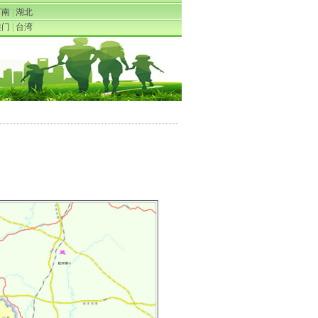
河南
|
湖北
澳门
|
台湾