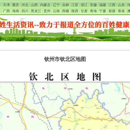
海
|
天津
|
重庆
|
河北
|
山西
|
内蒙古
|
辽宁
|
吉林
|
江苏
|
浙江
|
安徽
|
福建
|
江西
|
山东
|
东
|
广西
|
海南
|
四川
|
黑龙江
|
贵州
|
云南
|
西藏
|
陕西
|
甘肃
|
青海
|
宁夏
|
新疆
|
香港
|
钦州市钦北区地图