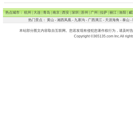
热点城市：
杭州
|
大连
|
青岛
|
南京
|
西安
|
深圳
|
苏州
|
广州
|
拉萨
|
丽江
|
洛阳
|
威
热门景点：
黄山
-
湘西凤凰
-
九寨沟
-
广西漓江
-
天涯海角
-
泰山
-
本站部分图文内容取自互联网。您若发现有侵犯您著作权行为，请及时
Copyright ©365135.com Inc.All ri