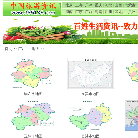
北京
|
上海
|
天津
|
重庆
|
河北
|
山西
|
内蒙古
|
湖南
|
广东
|
广西
|
海南
|
四川
|
黑龙江
|
贵州
|
首页
>>
广西
>>
地图
>>
崇左市地图
来宾市地图
玉林市地图
贵港市地图