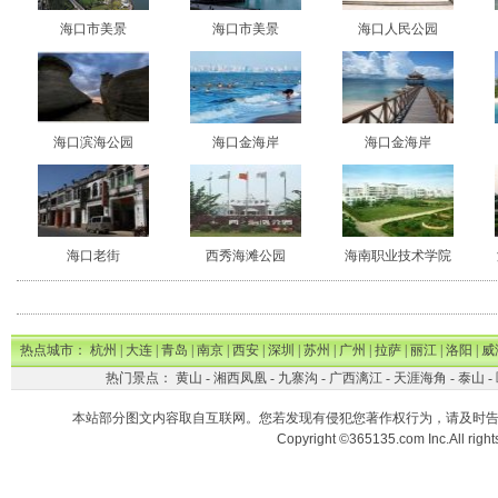
海口市美景
海口市美景
海口人民公园
海口滨海公园
海口金海岸
海口金海岸
海口老街
西秀海滩公园
海南职业技术学院
热点城市：
杭州
|
大连
|
青岛
|
南京
|
西安
|
深圳
|
苏州
|
广州
|
拉萨
|
丽江
|
洛阳
|
威
热门景点：
黄山
-
湘西凤凰
-
九寨沟
-
广西漓江
-
天涯海角
-
泰山
-
本站部分图文内容取自互联网。您若发现有侵犯您著作权行为，请及时
Copyright ©365135.com Inc.All ri