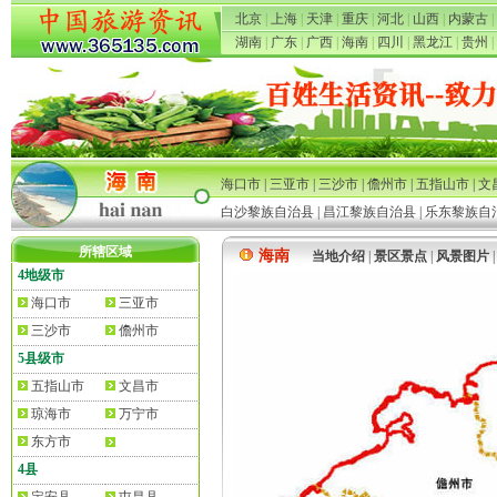
北京
|
上海
|
天津
|
重庆
|
河北
|
山西
|
内蒙古
|
湖南
|
广东
|
广西
|
海南
|
四川
|
黑龙江
|
贵州
|
海口市
|
三亚市
|
三沙市
|
儋州市
|
五指山市
|
文
白沙黎族自治县
|
昌江黎族自治县
|
乐东黎族自
所辖区域
海南
当地介绍
|
景区景点
|
风景图片
4地级市
海口市
三亚市
三沙市
儋州市
5县级市
五指山市
文昌市
琼海市
万宁市
东方市
4县