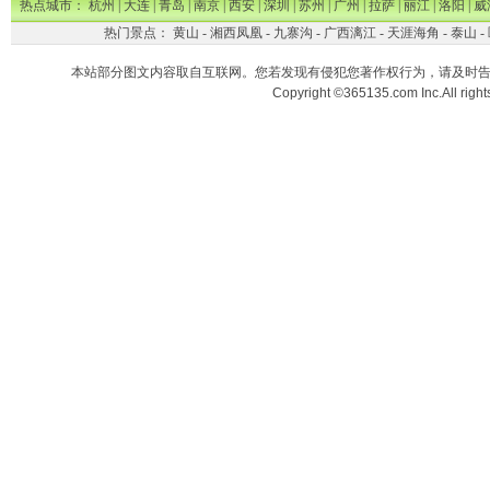
热点城市：
杭州
|
大连
|
青岛
|
南京
|
西安
|
深圳
|
苏州
|
广州
|
拉萨
|
丽江
|
洛阳
|
威
热门景点：
黄山
-
湘西凤凰
-
九寨沟
-
广西漓江
-
天涯海角
-
泰山
-
本站部分图文内容取自互联网。您若发现有侵犯您著作权行为，请及时
Copyright ©365135.com Inc.All ri