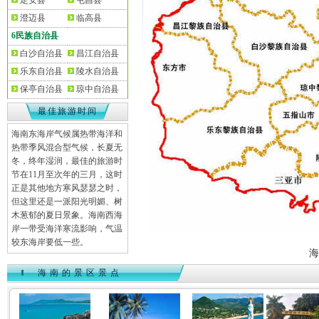
定安县
屯昌县
澄迈县
临高县
6民族自治县
白沙自治县
昌江自治县
乐东自治县
陵水自治县
保亭自治县
琼中自治县
最佳旅游时间
海南东海岸气候属热带海洋和
热带季风混合型气候，长夏无
冬，终年湿润，最佳的旅游时
节在11月至次年的三月，这时
正是其他地方寒风瑟瑟之时，
但这里还是一派阳光明媚、树
木葱郁的夏日景象。海南西海
岸一带受海洋寒流影响，气温
较东海岸要低一些。
海
海南的景区景点