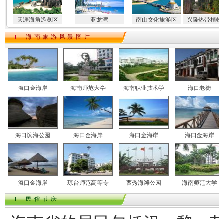
天涯海角游览区
亚龙湾
南山文化旅游区
兴隆热带植
海南旅游风景图片
海口金海岸
海南师范大学
海南职业技术学
海口老街
海口滨海公园
海口金海岸
海口金海岸
海口金海岸
海口金海岸
琼台师范高等专
西秀海滩公园
海南师范大学
民俗节庆