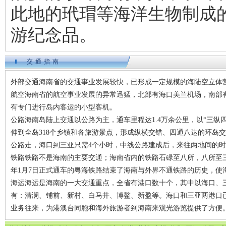
此地的玳瑁等海洋生物制成
游纪念品。
交通指南
外部交通海南省的交通事业发展较快，已形成一定规模的海陆空立体
航空海南省的航空事业发展的异常迅猛，北部有海口美兰机场，南部有
有专门进行岛内客运的小型客机。
公路海南岛陆上交通以公路为主，通车里程达1.4万余公里，以“三纵
伸到全岛318个乡镇和各旅游景点，形成纵横交错、四通八达的环岛
公路走，海口到三亚只需4个小时，中线公路建成后，来往两地间的
铁路铁路不是海南的主要交通；海南省内的铁路石碌至八所，八所至三
年1月7日正式通车的粤海铁路结束了海南与外界不通铁路的历史，使
海运海运是海南的一大交通重点，全省有港口数十个，其中以海口、
有：清澜、铺前、新村、白马井、博鳌、新盈等。海口和三亚两港口已
业务往来，为港澳台同胞和海外旅游者到海南来观光游览提供了方便