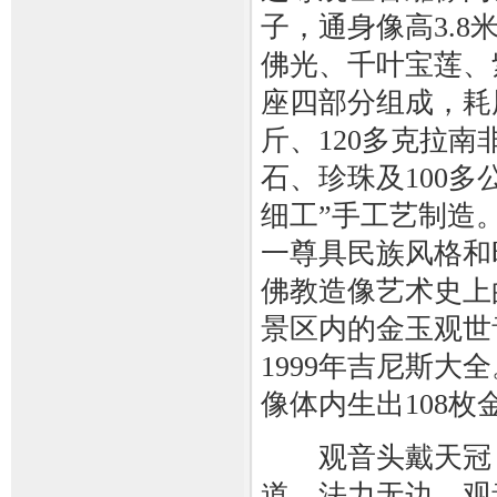
子，通身像高3.8
佛光、千叶宝莲、
座四部分组成，耗用
斤、120多克拉
石、珍珠及100
细工”手工艺制造。
一尊具民族风格和
佛教造像艺术史上的
景区内的金玉观世
1999年吉尼斯大
像体内生出108
观音头戴天冠，
道，法力无边。观音