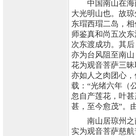
中国南山在海南
大光明山也。故琼
东瑁西瑁二岛，相
师鉴真和尚五次东
次东渡成功。其后
亦为台风阻至南山
花为观音菩萨三昧
亦如人之肉团心，
载：“光绪六年（
忽自产莲花，叶甚
甚，至今愈茂”。
南山居琼州之南
实为观音菩萨慈航