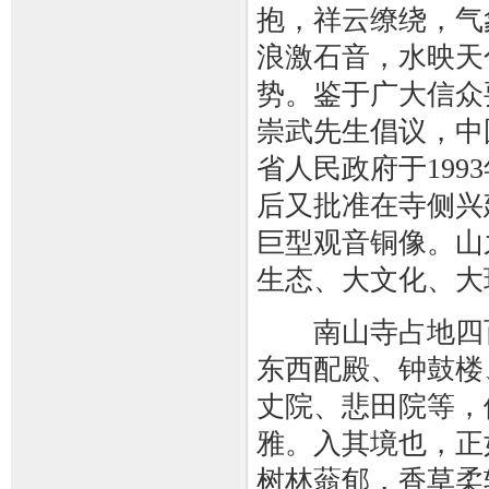
抱，祥云缭绕，气
浪激石音，水映天
势。鉴于广大信众
崇武先生倡议，中
省人民政府于199
后又批准在寺侧兴
巨型观音铜像。山
生态、大文化、大
南山寺占地四百
东西配殿、钟鼓楼
丈院、悲田院等，
雅。入其境也，正
树林蓊郁，香草柔