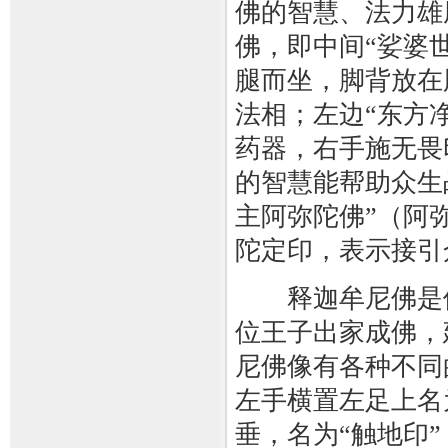
佛的智慧、法力雄
佛，即中间“娑婆世
腿而坐，脚背放在
法相；左边“东方
药器，右手施无畏
的智慧能帮助众生
主阿弥陀佛”（阿
陀定印，表示接引
释迦牟尼佛是佛
位王子出家成佛，
尼佛像有各种不同
左手横置左足上名
垂，名为“触地印