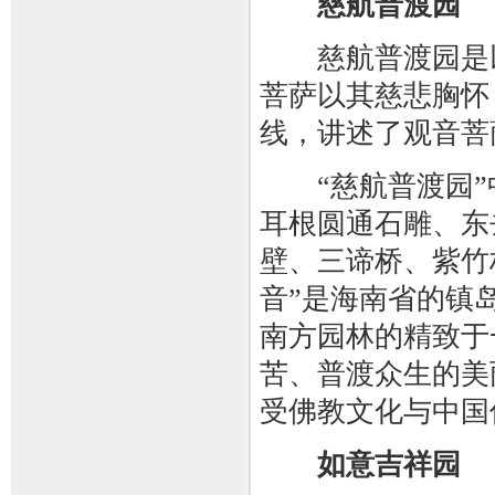
慈航普渡园
慈航普渡园是以
菩萨以其慈悲胸怀
线，讲述了观音菩
“慈航普渡园”
耳根圆通石雕、东
壁、三谛桥、紫竹
音”是海南省的镇
南方园林的精致于
苦、普渡众生的美
受佛教文化与中国
如意吉祥园