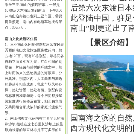
乘坐三亚-南山的酒店班车，一般是
后第六次东渡日本
10:00从大东海出发到南山，下午3:00
此登陆中国，驻足
从南山迎宾馆出发到三亚市区，需要
提前预定，南山内有电瓶车连接各景
南山”则更道出了
点，30元/人 。
南山文化旅游区住宿
【景区介绍】
1、三亚南山休闲度假别墅座落在风景
秀丽的南山文化旅游区佛教苑内，总
占地120亩，现有10栋别墅，每栋间各
自独立而又相互为景，红白相间的别
墅在一片绿茵与碧树的环绕之中，加
上时而传来的悠悠扬扬的海浪声，分
外典雅。别墅区内，人工曲湖与湖边
的蘑菇伞相应成趣，私家车场风格各
异，处处皆景，处处有情。别墅内设
有标准房和豪华房，每个房间都按星
级标准进行装修及布置，相互独立而
又共同组合形成浓郁的家庭式渡假气
氛。
国南海之滨的自然
2、南山佛教文化苑内有世界罕见的海
岸沙坝,根植在这七公里长沙坝上的呈
西方现代化文明的
原始状态的酸豆林亦是不可多得的世