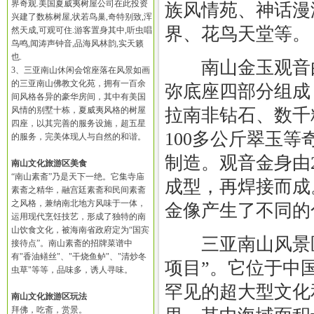
界奇观.美国夏威夷树屋公司在此投资
族风情苑、神话漫
兴建了数栋树屋,状若鸟巢,奇特别致,浑
界、花鸟天堂等。
然天成,可观可住.游客置身其中,听虫唱
鸟鸣,闻涛声钟音,品海风林韵,实天籁
也.
南山金玉观音由
3、三亚南山休闲会馆座落在风景如画
的三亚南山佛教文化苑，拥有一百余
弥底座四部分组成，
间风格各异的豪华房间，其中有美国
风情的别墅十栋，夏威夷风格的树屋
拉南非钻石、数千
四座，以其完善的服务设施，超五星
100多公斤翠玉
的服务，完美体现人与自然的和谐。
制造。观音金身由2
南山文化旅游区美食
“南山素斋”乃是天下一绝。它集寺庙
成型，再焊接而成
素斋之精华，融宫廷素斋和民间素斋
之风格，兼纳南北地方风味于一体，
金像产生了不同的
运用现代烹饪技艺，形成了独特的南
山饮食文化，被海南省政府定为“国宾
三亚南山风景区
接待点”。南山素斋的招牌菜谱中
有"香油鳝丝"、"干烧鱼鲈"、"清炒冬
项目”。它位于中
虫草"等等，品味多，诱人寻味。
罕见的超大型文化
南山文化旅游区玩法
拜佛，吃斋，赏景。