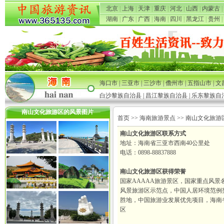
北京
|
上海
|
天津
|
重庆
|
河北
|
山西
|
内蒙古
|
湖南
|
广东
|
广西
|
海南
|
四川
|
黑龙江
|
贵州
|
海口市
|
三亚市
|
三沙市
|
儋州市
|
五指山市
|
文
白沙黎族自治县
|
昌江黎族自治县
|
乐东黎族自
南山文化旅游区的风景图片
首页
>>
海南旅游景点
>> 南山文化旅游
南山文化旅游区联系方式
地址：海南省三亚市西南40公里处
电话：0898-88837888
南山文化旅游区获得荣誉
国家AAAAA旅游景区，国家重点风景
风景旅游区示范点，中国人居环境范例
胜地，中国旅游业发展优先项目，海南
区