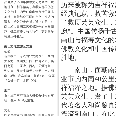
品凝聚了2500年佛教文化之精华，质
历来被称为吉祥福
地优良、制作精美，有着浓郁的佛教
经典记载，救苦救
文化意味，均经过南山寺高僧的开光
加持，有着与众不同的意义，虔诚的
了救度芸芸众生，
请购，给您带来吉祥，送上如意；在
南山经过民间工艺师傅制作的吉祥葫
愿”。中国传扬千
芦，做工精美，独具特色，更是旅游
收藏上佳礼品。
南山与福寿文化的
南山文化旅游区交通
佛教文化和中国传
公交：
胜地。
新国线南山专线由亚龙湾发车，经由
大东海、鹿回头公园、白鹭公园、美
丽之冠、三亚湾、西岛、天涯海角，
南山，面朝南海
到达南山及大小洞天，全元，市内到
南山8元。发车时间：首班6:00，每隔
亚市的西南40公
12分钟一班，末班19:20。
祥福泽之地。据佛
出租：
芸芸众生，发了十
市内出租车至南山大概40分钟左右车
程，费用60-80元左右。
代著名大和尚鉴真
其他：
漂流到南山，在此
如果住宿在南山迎宾馆，那可以免费