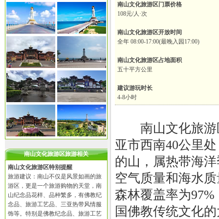
南山文化旅游区门票价格
108元/人·次
南山文化旅游区开放时间
全年 08:00-17:00(最晚入园17:00)
南山文化旅游区占地面积
五十平方公里
建议游玩时长
4-8小时
南山文化旅游区
亚市西南40公里
南山文化旅游区旅游相关
的山，属热带海洋
南山文化旅游区特别提醒
空气质量和海水质
旅游建议：南山不仅是风景如画的旅
游区，更是一个旅游购物的天堂，南
森林覆盖率为97
山纪念品花样、品种繁多，有佛教纪
念品、旅游工艺品、三亚热带风情服
国佛教传统文化的
饰等。特别是佛教纪念品、旅游工艺