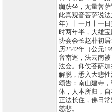
跏趺坐，无量菩萨
此真观音菩萨说法之
年）十一月十一日
时两年半，大雄宝
协会会长赵朴初居
历2542年（公元1
音南巡，法云南被
法会。仰仗菩萨加
解脱，悉入大悲性
颂告：南山建寺，
体，人本所归，自
正法长住，佛日常
慈悲。