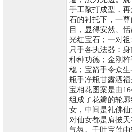
手工敲打成型，再
石的衬托下，一尊
目，显得安然、恬
光红宝石；一对祖
只手各执法器：身
种种功德；金刚杵
稳；宝箭手令众生
瓶手净瓶甘露洒福
宝相花图案是由16
组成了花瓣的轮廓
女，中间是礼佛仙
对仙女都是肩披天
气氛。千叶宝莲由