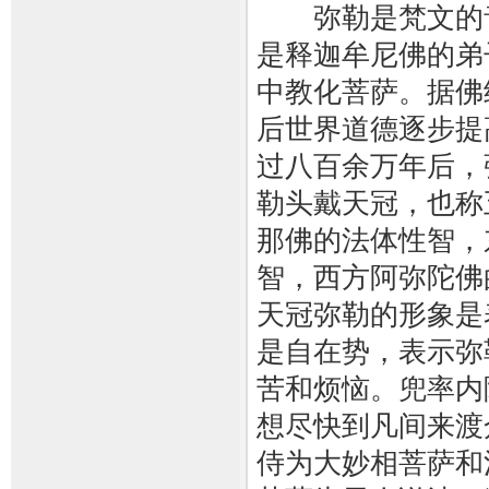
弥勒是梵文的音
是释迦牟尼佛的弟
中教化菩萨。据佛
后世界道德逐步提
过八百余万年后，
勒头戴天冠，也称
那佛的法体性智，
智，西方阿弥陀佛
天冠弥勒的形象是
是自在势，表示弥
苦和烦恼。兜率内
想尽快到凡间来渡
侍为大妙相菩萨和