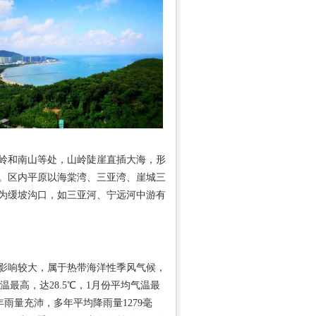
岭和南山等处，山岭陡崖直插大海，形
。区内平原以海棠湾、三亚湾、崖城三
为缓坡沟口，如三亚河、宁远河中游有
影响较大，属于热带海洋性季风气候，
温最高，达28.5℃，1月份平均气温最
全年雨量充沛，多年平均降雨量1279毫