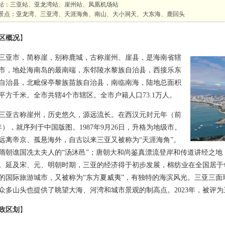
站：三亚站、亚龙湾站、崖州站、凤凰机场站
景点：亚龙湾、三亚湾、天涯海角、南山、大小洞天、大东海、鹿回头
区概况
】
市，简称崖，别称鹿城，古称崖州、崖县，是海南省辖
市，地处海南岛的最南端，东邻陵水黎族自治县，西接乐东
自治县，北毗保亭黎族苗族自治县，南临南海，陆地总面积
21平方千米。全市共辖4个市辖区。全市户籍人口73.1万人。
古称崖州，历史悠久，源远流长。在西汉元封元年（前
0年），就序列于中国版图。1987年9月26日，升格为地级市。
远离帝京、孤悬海外，自古以来三亚又被称为“天涯海角”。
隋朝谯国冼太夫人的“汤沐邑”；唐朝大和尚鉴真漂流登岸和传道讲经之地
。延及宋、元、明朝时期，三亚的经济得于初步发展，棉纺业在全国居于
的国际旅游城市，又被称为“东方夏威夷”，有独特的海滨风光。三亚三
众多山头也提供了眺望大海、河湾和城市景观的制高点。2023年，被评
政区划
】