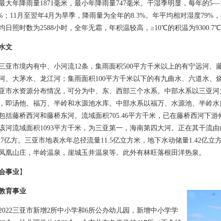
最大年降雨量1871毫米，最小年降雨量747毫米。干湿季明显，每年的5
.7%；11月至翌年4月为旱季，降雨量为全年的8.3%。年平均相对湿度79%
均日照时数为2588小时，全年无霜，年积温较高，≥10℃的积温为9300.7℃，≥
水文
市境内有中、小河流12条，集雨面积500平方千米以上的有宁远河、藤
河、大茅水、龙江河；集雨面积100平方千米以下的有九曲水、六道水、
亚市水资源分布情况，可分为中、东、西部三个水系。中部水系以三亚河
，即汤他、福万、半岭和水源池水库。中部水系以福万、水源池、半岭水
包括藤桥西河和藤桥东河。流域面积705.46平方千米，已在藤桥西河下
该河流域面积1093平方千米，为三亚第一，海南第四大河。正在其干流
.27亿方。三亚市地表水年总径流量11.5亿立方米，地下水动储量1.42
凤凰山庄，半岭温泉，崖城玉井温泉等。此外有林旺落根田洋热泉。
会事业
】
教育事业
22三亚市新增2所中小学和6所公办幼儿园，新增中小学学