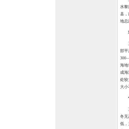
水黎
县，
地总
三亚
部平
30
海地
成海
处较
大小
三亚
冬无
低，