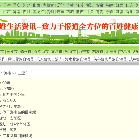
海
|
天津
|
重庆
|
河北
|
山西
|
内蒙古
|
辽宁
|
吉林
|
江苏
|
浙江
|
安徽
|
福建
|
江西
|
山东
|
东
|
广西
|
海南
|
四川
|
黑龙江
|
贵州
|
云南
|
西藏
|
陕西
|
甘肃
|
青海
|
宁夏
|
新疆
|
香港
|
亚市
|
三沙市
|
儋州市
|
五指山市
|
文昌市
|
琼海市
|
万宁市
|
东方市
|
定安县
|
屯昌县
|
澄
治县
|
昌江黎族自治县
|
乐东黎族自治县
|
陵水黎族自治县
|
保亭黎族苗族自治县
|
琼中
>>
海南
>> 三亚市
0898
572000
：1921平方公里
73.1万人
区类别：地级市
：位于海南岛的最南端
驻地：吉阳区
区划：辖4个市辖区
代码：琼B
：三亚凤凰国际机场