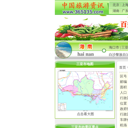
北京
|
上
湖南
|
广
海口市
|
三
白沙黎族自
三亚市地图
首页
区号：
邮编：
面积
人口：
行政
位置
政府
点击看大图
行政
车牌
机场
三亚市的景区景点