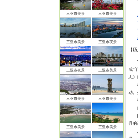
三亚市美景
三亚市美景
三亚市美景
三亚市夜景
【
历
“三
成“
三亚市夜景
三亚市美景
志》
根据
动。
三亚市美景
三亚市美景
秦始
西汉
隋大
县的
三亚市美景
三亚市美景
唐武