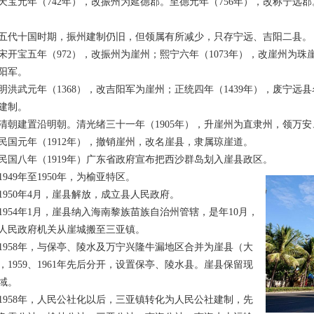
天宝元年（742年），改振州为延德郡。至德元年（756年），改称宁远郡
十国时期，振州建制仍旧，但领属有所减少，只存宁远、吉阳二县。
宝五年（972），改振州为崖州；熙宁六年（1073年），改崖州为珠崖
阳军。
武元年（1368），改吉阳军为崖州；正统四年（1439年），废宁远
建制。
建置沿明朝。清光绪三十一年（1905年），升崖州为直隶州，领万安
元年（1912年），撤销崖州，改名崖县，隶属琼崖道。
八年（1919年）广东省政府宣布把西沙群岛划入崖县政区。
49年至1950年，为榆亚特区。
50年4月，崖县解放，成立县人民政府。
54年1月，崖县纳入海南黎族苗族自治州管辖，是年10月，
人民政府机关从崖城搬至三亚镇。
58年，与保亭、陵水及万宁兴隆牛漏地区合并为崖县（大
，1959、1961年先后分开，设置保亭、陵水县。崖县保留现
域。
58年，人民公社化以后，三亚镇转化为人民公社建制，先