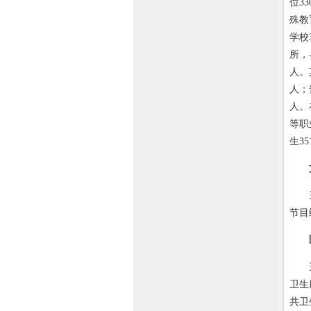
位3
殊教
学校
所，
人。
人；
人。
等职
生3
三亚
节目
三亚
卫生
共卫