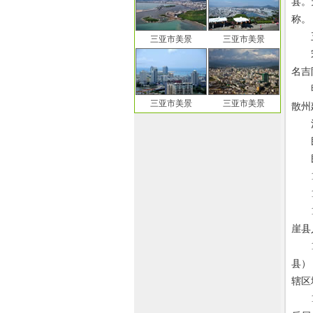
县。
称。
五代
三亚市美景
三亚市美景
宋开
名吉
明洪
三亚市美景
三亚市美景
散州
清朝
民国
民国
19
19
19
崖县
19
县）
辖区
19