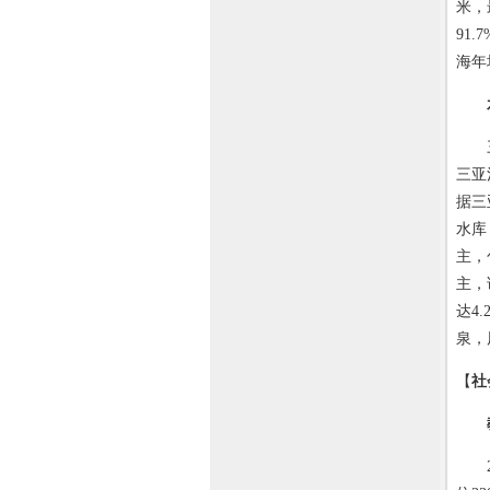
米，
91
海年
三亚
三亚
据三
水库
主，
主，
达4
泉，
【
社
20