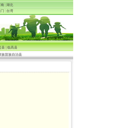
河南
|
湖北
澳门
|
台湾
迈县
|
临高县
黎族苗族自治县