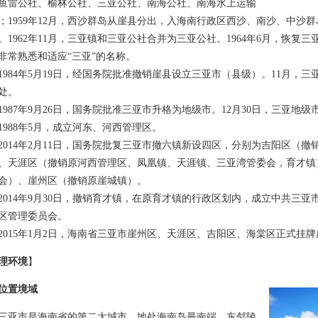
鱼雷公社、榆林公社、三亚公社、南海公社、南海水上运输
；1959年12月，西沙群岛从崖县分出，入海南行政区西沙、南沙、中沙群
。1962年11月，三亚镇和三亚公社合并为三亚公社。1964年6月，恢
非常熟悉和适应“三亚”的名称。
84年5月19日，经国务院批准撤销崖县设立三亚市（县级）。11月，
处。
87年9月26日，国务院批准三亚市升格为地级市。12月30日，三亚地
88年5月，成立河东、河西管理区。
14年2月11日，国务院批复三亚市撤六镇新设四区，分别为吉阳区（撤
、天涯区（撤销原河西管理区、凤凰镇、天涯镇、三亚湾管委会，育才镇
会）、崖州区（撤销原崖城镇）。
14年9月30日，撤销育才镇，在原育才镇的行政区划内，成立中共三亚
区管理委员会。
15年1月2日，海南省三亚市崖州区、天涯区、吉阳区、海棠区正式挂牌
理环境
】
位置境域
市是海南省的第二大城市，地处海南岛最南端，东邻陵