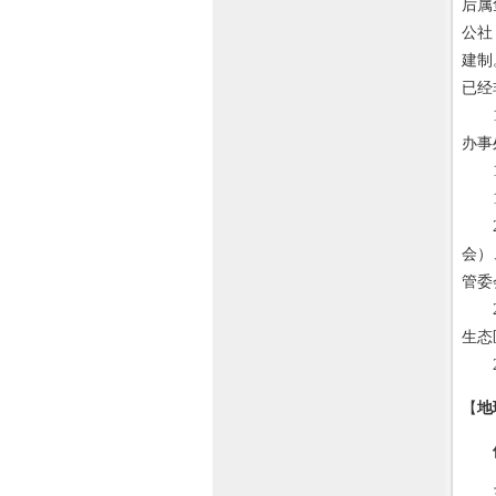
后属
公社
建制
已经
19
办事
19
19
20
会）
管委
20
生态
20
【
地
三亚