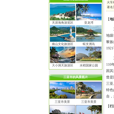
火车
著名
【
地
天涯海角游览区
亚龙湾
三亚
地级
黎族
南山文化旅游区
蜈支洲岛
19
三亚
11
大小洞天旅游区
水稻国家公园
因其
三亚市的风景图片
曾是
三亚
特色
合，
三亚市美景
三亚市美景
【
行