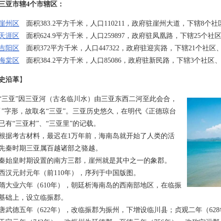
三亚市辖4个市辖区：
崖州区
面积383.2平方千米，人口110211，政府驻崖州大道，下辖8个
天涯区
面积624.9平方千米，人口259897，政府驻凤凰路，下辖25个社
吉阳区
面积372平方千米，人口447322，政府驻迎宾路，下辖21个社区
海棠区
面积384.2平方千米，人口85086，政府驻新民路，下辖3个社区、
史沿革
】
亚”因三亚河（古名临川水）由三亚东西二河至此会合，
丫”字形，故取名“三亚”。三亚历史悠久，在明代《正德琼台
已有“三亚村”、“三亚里”的记载。
考古材料，最迟在1万年前，海南岛就开始了人类的活
先秦时期三亚属百越诸部之骆越。
皇时期设置的南方三郡，崖州就是其中之一的象郡。
元封元年（前110年），序列于中国版图。
业六年（610年），朝廷析海南岛的西南部地区，在临振
基础上，设立临振郡。
德五年（622年），改临振郡为振州，下增设临川县；贞观二年（62