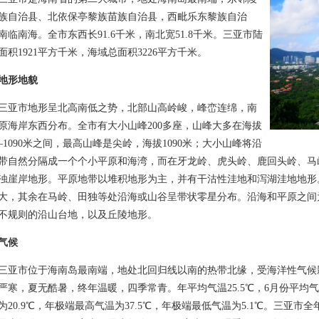
族自治县、北依保亭黎族苗族自治县，西毗乐东黎族自治
南临南海。全市东西长91.6千米，南北宽51.8千米。三亚市陆
面积1921平方千米，海域总面积3226平方千米。
地形地貌
市地形呈北高南低之势，北部山高岭峻，峰峦连绵，南
原海岸东西分布。全市有大小山峰200多座，山峰大多在海拔
0—1090米之间，最高山峰是尖岭，海拔1090米；大小山峰将沿
带自然分隔成一个个小平原和海湾，而在牙龙岭、虎头岭、鹿回头岭、马
浊崖岸地形。平原地带以堆积地形为主，并有干沽性洼地和泻湖洼地地形
大，其余在马岭、田独等处沿海或山谷呈带状零星分布。沿海和平原之间
不规则的沿山台地，以及丘陵地形。
气候
市位于海南岛最南端，地处北回归线以南的热带北缘，受海洋性气候
严寒，夏无酷暑，终年温暖，四季常青。年平均气温25.5℃，6月份平均气
为20.9℃，年极端最高气温为37.5℃，年极端最低气温为5.1℃。三亚市