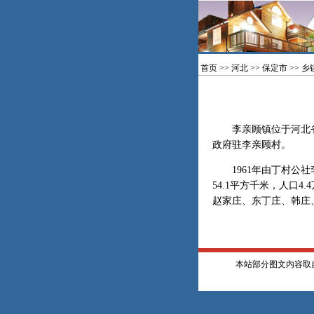
首页
>>
河北
>>
保定市
>>
乡
李亲顾镇位于河北省定州
政府驻李亲顾村。
1961年由丁村公社李
54.1平方千米，人口
赵家庄、东丁庄、韩庄
本站部分图文内容取