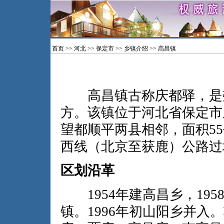
首页
>>
河北
>>
保定市
>>
乡镇介绍
>> 高昌镇
高昌镇古称庆都驿，是
方。该镇位于河北省保定市
望都顺平两县相邻，面积5
西线（北京至获鹿）公路过
区划沿革
1954年建高昌乡，1958
镇。1996年初山阳乡并入