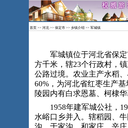
首页
>>
河北
>>
保定市
>>
乡镇介绍
>> 军城镇
军城镇位于河北省保定市唐
方千米，辖23个行政村，
公路过境。农业主产水稻、
60%，为河北省红枣生产
陵园内有白求恩墓、柯棣华
1958年建军城公社，198
水峪口乡并入。辖稻园、牛
沟、于家沟、和家庄、辛庄