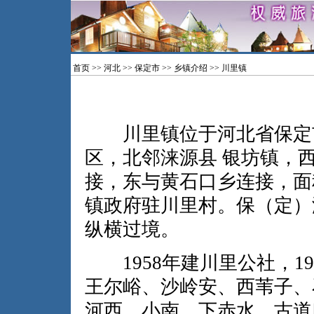
首页
>>
河北
>>
保定市
>>
乡镇介绍
>> 川里镇
川里镇位于河北省保定市
区，北邻涞源县 银坊镇，
接，东与黄石口乡连接，面积
镇政府驻川里村。保（定）
纵横过境。
1958年建川里公社，19
王尔峪、沙岭安、西苇子、
河西、小南、下赤水、古道